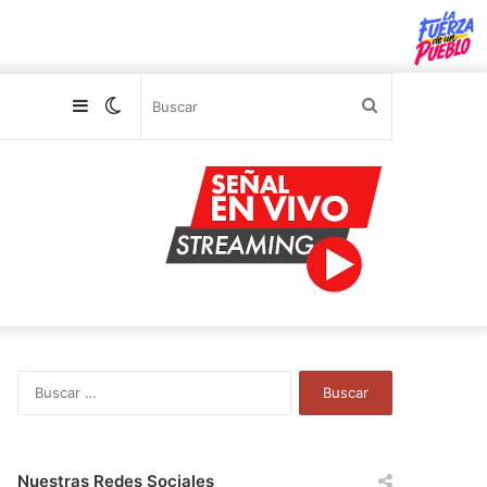
Sidebar
Switch
Buscar
skin
B
u
s
c
a
Nuestras Redes Sociales