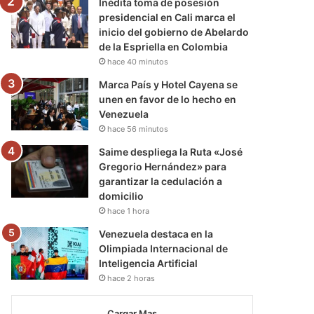
Inédita toma de posesión
presidencial en Cali marca el
inicio del gobierno de Abelardo
de la Espriella en Colombia
hace 40 minutos
Marca País y Hotel Cayena se
unen en favor de lo hecho en
Venezuela
hace 56 minutos
Saime despliega la Ruta «José
Gregorio Hernández» para
garantizar la cedulación a
domicilio
hace 1 hora
Venezuela destaca en la
Olimpiada Internacional de
Inteligencia Artificial
hace 2 horas
Cargar Mas