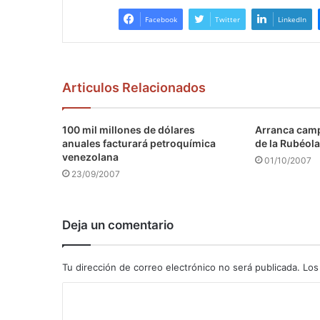
Facebook
Twitter
LinkedIn
Articulos Relacionados
100 mil millones de dólares
Arranca camp
anuales facturará petroquímica
de la Rubéola
venezolana
01/10/2007
23/09/2007
Deja un comentario
Tu dirección de correo electrónico no será publicada.
Los
C
o