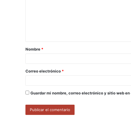
m
e
n
t
a
Nombre
*
r
i
o
Correo electrónico
*
*
Guardar mi nombre, correo electrónico y sitio web en