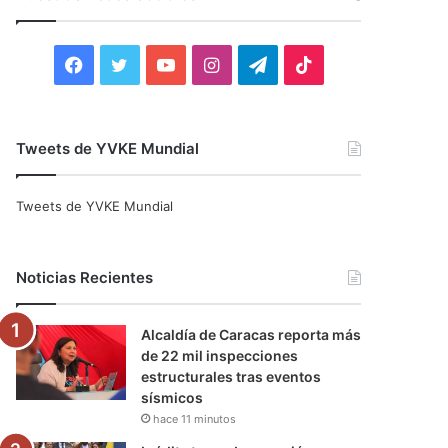
r
:
F
T
Y
I
T
T
a
w
o
n
e
i
c
i
u
s
l
k
Tweets de YVKE Mundial
e
t
T
t
e
T
Tweets de YVKE Mundial
b
t
u
a
g
o
o
e
b
g
r
k
Noticias Recientes
o
r
e
r
a
Alcaldía de Caracas reporta más
k
a
m
de 22 mil inspecciones
estructurales tras eventos
m
sísmicos
hace 11 minutos