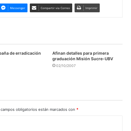
Messenger
Compartir via Correo
Imprimir
aña de erradicación
Afinan detalles para primera
graduación Misión Sucre-UBV
02/10/2007
 campos obligatorios están marcados con
*