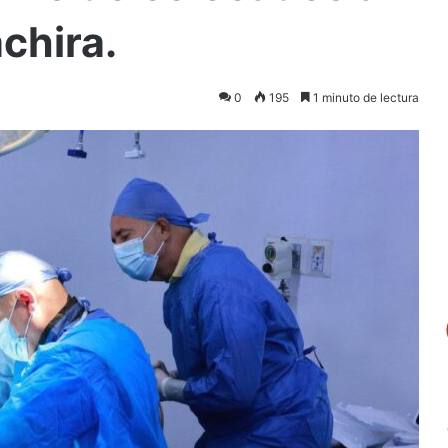
chira.
0
195
1 minuto de lectura