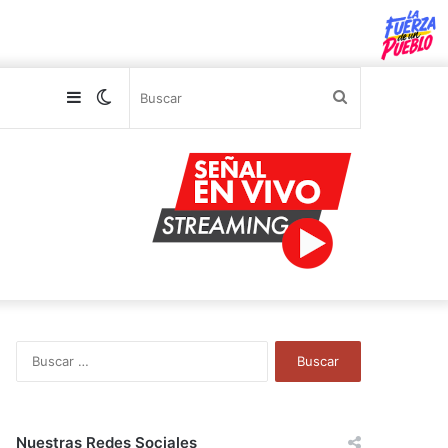
Sidebar
Switch
Buscar
skin
B
u
s
c
a
Nuestras Redes Sociales