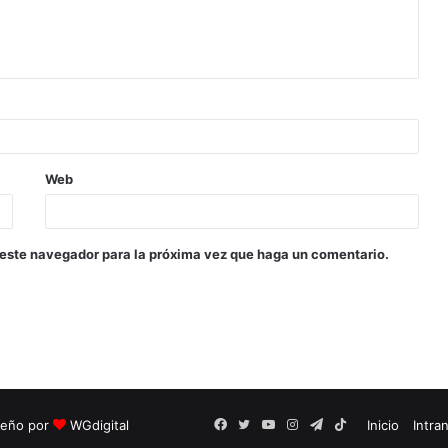
Web
 este navegador para la próxima vez que haga un comentario.
seño por
WGdigital
Facebook
Twitter
YouTube
Instagram
Telegram
TikTok
Inicio
Intra