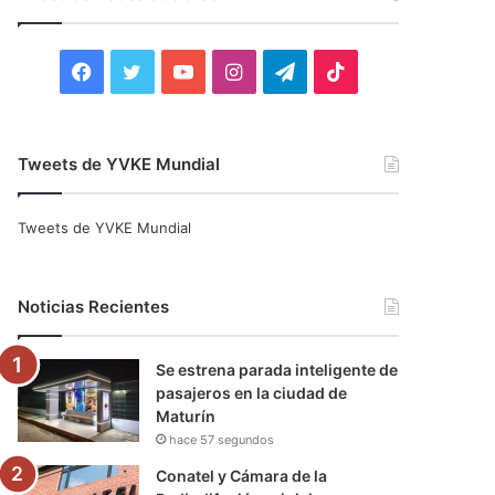
r
:
F
T
Y
I
T
T
a
w
o
n
e
i
c
i
u
s
l
k
Tweets de YVKE Mundial
e
t
T
t
e
T
Tweets de YVKE Mundial
b
t
u
a
g
o
o
e
b
g
r
k
Noticias Recientes
o
r
e
r
a
Se estrena parada inteligente de
k
a
m
pasajeros en la ciudad de
Maturín
m
hace 57 segundos
Conatel y Cámara de la