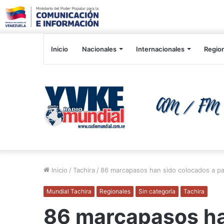
Inicio
Nacionales
Internacionales
Regio
Inicio
/
Tachira
/
86 marcapasos han sido colocados a pac
Mundial Tachira
Regionales
Sin categoría
Tachira
86 marcapasos ha