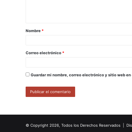
n
t
a
Nombre
*
r
i
o
Correo electrónico
*
*
Guardar mi nombre, correo electrónico y sitio web en
© Copyright 2026, Todos los Derechos Reservados | Di