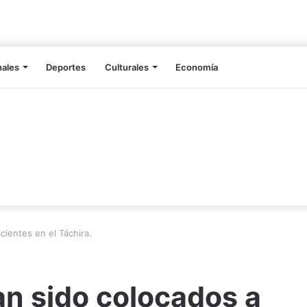
nales
Deportes
Culturales
Economía
ientes en el Táchira.
n sido colocados a