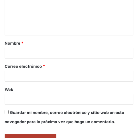
e
n
t
a
Nombre
*
r
i
o
Correo electrónico
*
*
Web
Guardar mi nombre, correo electrónico y sitio web en este
navegador para la próxima vez que haga un comentario.