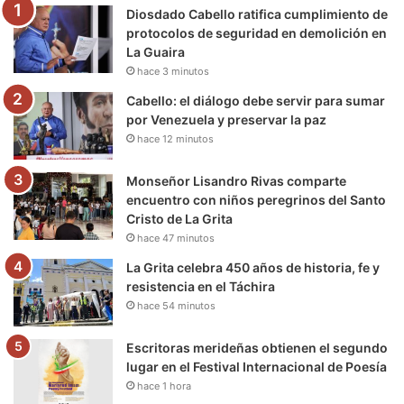
Diosdado Cabello ratifica cumplimiento de
o
r
e
r
a
protocolos de seguridad en demolición en
La Guaira
k
a
m
hace 3 minutos
m
Cabello: el diálogo debe servir para sumar
por Venezuela y preservar la paz
hace 12 minutos
Monseñor Lisandro Rivas comparte
encuentro con niños peregrinos del Santo
Cristo de La Grita
hace 47 minutos
La Grita celebra 450 años de historia, fe y
resistencia en el Táchira
hace 54 minutos
Escritoras merideñas obtienen el segundo
lugar en el Festival Internacional de Poesía
hace 1 hora