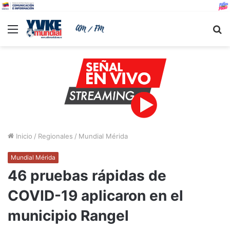
Menu
B
Inicio
/
Regionales
/
Mundial Mérida
Mundial Mérida
46 pruebas rápidas de
COVID-19 aplicaron en el
municipio Rangel