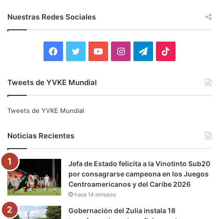
s
c
Nuestras Redes Sociales
a
r
:
F
T
Y
I
T
T
a
w
o
n
e
i
Tweets de YVKE Mundial
c
i
u
s
l
k
e
t
T
t
e
T
Tweets de YVKE Mundial
b
t
u
a
g
o
Noticias Recientes
o
e
b
g
r
k
Jefa de Estado felicita a la Vinotinto Sub20
o
r
e
r
a
por consagrarse campeona en los Juegos
Centroamericanos y del Caribe 2026
k
a
m
hace 14 minutos
m
Gobernación del Zulia instala 18