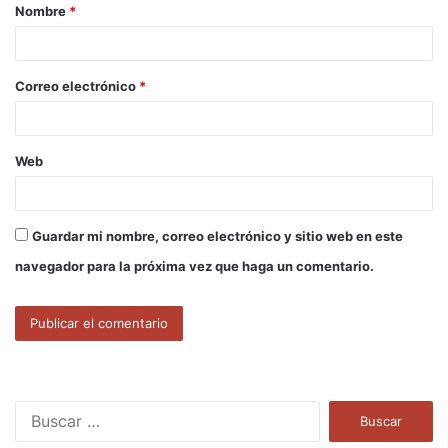
Nombre
*
r
i
o
Correo electrónico
*
*
Web
Guardar mi nombre, correo electrónico y sitio web en este
navegador para la próxima vez que haga un comentario.
B
u