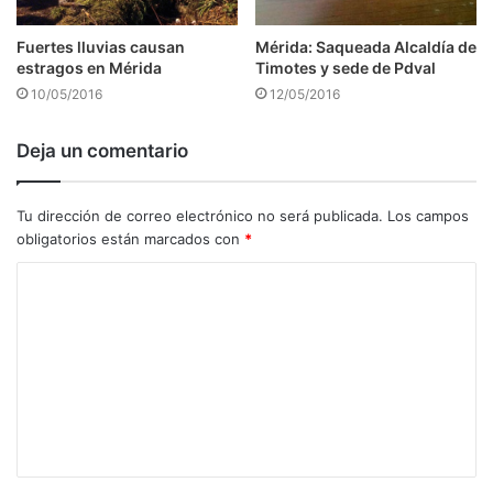
Fuertes lluvias causan
Mérida: Saqueada Alcaldía de
estragos en Mérida
Timotes y sede de Pdval
10/05/2016
12/05/2016
Deja un comentario
Tu dirección de correo electrónico no será publicada.
Los campos
obligatorios están marcados con
*
C
o
m
e
n
t
a