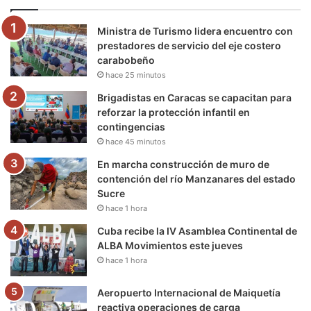
o
e
b
g
r
k
Ministra de Turismo lidera encuentro con
o
r
e
r
a
prestadores de servicio del eje costero
carabobeño
k
a
m
hace 25 minutos
m
Brigadistas en Caracas se capacitan para
reforzar la protección infantil en
contingencias
hace 45 minutos
En marcha construcción de muro de
contención del río Manzanares del estado
Sucre
hace 1 hora
Cuba recibe la IV Asamblea Continental de
ALBA Movimientos este jueves
hace 1 hora
Aeropuerto Internacional de Maiquetía
reactiva operaciones de carga