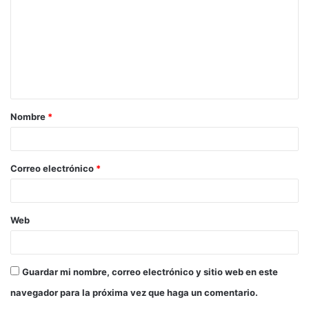
m
e
n
t
a
Nombre
*
r
i
o
Correo electrónico
*
*
Web
Guardar mi nombre, correo electrónico y sitio web en este
navegador para la próxima vez que haga un comentario.