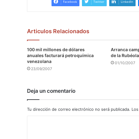
Facebook
Twitter
LinkedIn
Articulos Relacionados
100 mil millones de dólares
Arranca camp
anuales facturará petroquímica
de la Rubéola
venezolana
01/10/2007
23/09/2007
Deja un comentario
Tu dirección de correo electrónico no será publicada.
Los
C
o
m