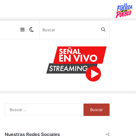
Sidebar
Switch
Buscar
skin
B
u
s
c
a
Nuestras Redes Sociales