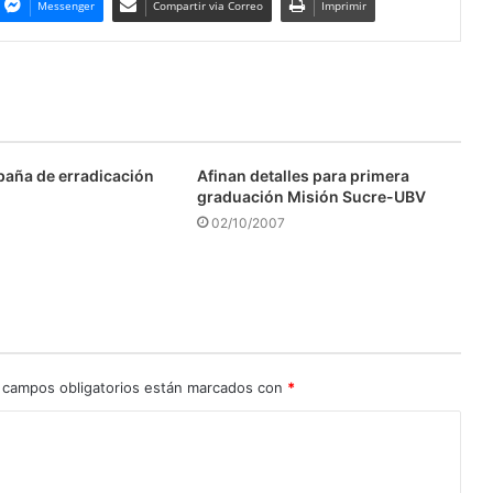
Messenger
Compartir via Correo
Imprimir
aña de erradicación
Afinan detalles para primera
graduación Misión Sucre-UBV
02/10/2007
 campos obligatorios están marcados con
*