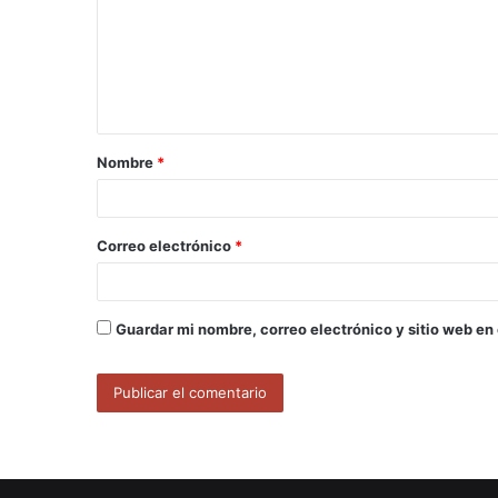
e
n
t
a
Nombre
*
r
i
o
Correo electrónico
*
*
Guardar mi nombre, correo electrónico y sitio web en