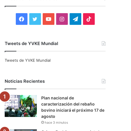
r
:
F
T
Y
I
T
T
a
w
o
n
e
i
c
i
u
s
l
k
Tweets de YVKE Mundial
e
t
T
t
e
T
Tweets de YVKE Mundial
b
t
u
a
g
o
o
e
b
g
r
k
Noticias Recientes
o
r
e
r
a
Plan nacional de
k
a
m
caracterización del rebaño
bovino iniciará el próximo 17 de
m
agosto
hace 3 minutos