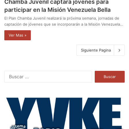
Chamba Juvenil captará jóvenes para
participar en la Misión Venezuela Bella
El Plan Chamba Juvenil realizará la próxima semana, jornadas de
captación de jóvenes que se incorporarán a la Misión Venezuela…
Ver Mas »
Siguiente Pagina
B
u
s
c
a
r
: