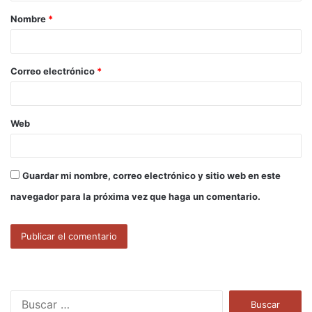
a
Nombre
*
r
i
o
Correo electrónico
*
*
Web
Guardar mi nombre, correo electrónico y sitio web en este
navegador para la próxima vez que haga un comentario.
B