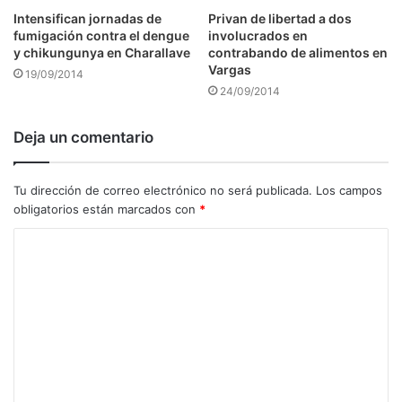
Intensifican jornadas de
Privan de libertad a dos
fumigación contra el dengue
involucrados en
y chikungunya en Charallave
contrabando de alimentos en
Vargas
19/09/2014
24/09/2014
Deja un comentario
Tu dirección de correo electrónico no será publicada.
Los campos
obligatorios están marcados con
*
C
o
m
e
n
t