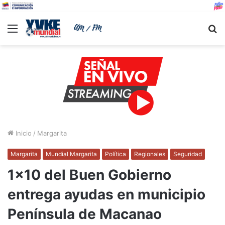
Menu
B
Inicio
/
Margarita
Margarita
Mundial Margarita
Política
Regionales
Seguridad
1×10 del Buen Gobierno
entrega ayudas en municipio
Península de Macanao