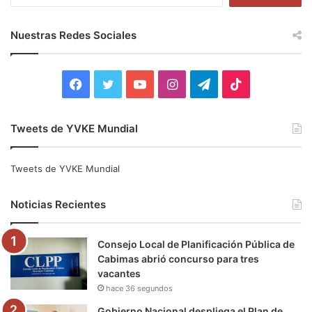
u
s
c
Nuestras Redes Sociales
a
r
:
F
T
Y
I
T
T
a
w
o
n
e
i
Tweets de YVKE Mundial
c
i
u
s
l
k
e
t
T
t
e
T
Tweets de YVKE Mundial
b
t
u
a
g
o
Noticias Recientes
o
e
b
g
r
k
Consejo Local de Planificación Pública de
o
r
e
r
a
Cabimas abrió concurso para tres
vacantes
k
a
m
hace 36 segundos
m
Gobierno Nacional despliega el Plan de