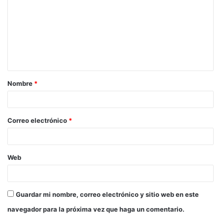
m
e
n
t
a
Nombre
*
r
i
o
Correo electrónico
*
*
Web
Guardar mi nombre, correo electrónico y sitio web en este
navegador para la próxima vez que haga un comentario.