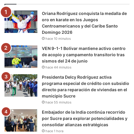
o
e
b
g
r
k
Oriana Rodríguez conquista la medalla de
o
r
e
r
a
oro en karate en los Juegos
Centroamericanos y del Caribe Santo
k
a
m
Domingo 2026
hace 10 minutos
m
VEN 9-1-1 Bolívar mantiene activo centro
de acopio y campamento transitorio tras
sismos del 24 de junio
hace 44 minutos
Presidenta Delcy Rodríguez activa
programa especial de crédito con subsidio
directo para reparación de viviendas en el
municipio Sucre
hace 55 minutos
Embajador de la India continúa recorrido
por Sucre para explorar potencialidades y
consolidar alianzas estratégicas
hace 1 hora