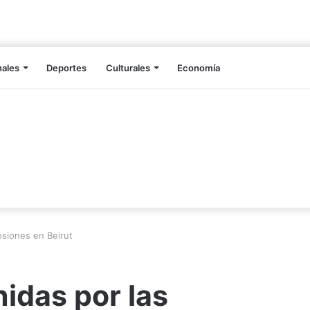
nales
Deportes
Culturales
Economía
osiones en Beirut
idas por las