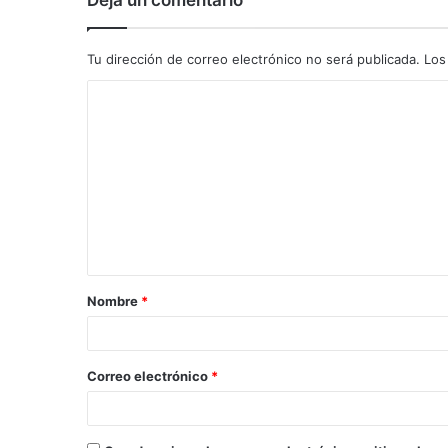
Deja un comentario
Tu dirección de correo electrónico no será publicada.
Los
C
o
m
e
n
t
a
Nombre
*
r
i
o
Correo electrónico
*
*