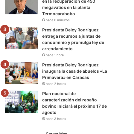
en la recuperación de 450
megavatios en la planta
Termocarabobo
hace 6 minutos
Presidenta Delcy Rodríguez
entrega recursos a juntas de
condominio y promulga ley de
arrendamiento
hace 1 hora
Presidenta Delcy Rodríguez
inaugura la casa de abuelos «La
Primavera» en Caracas
hace 2 horas
Plan nacional de
caracterización del rebaño
bovino iniciará el próximo 17 de
agosto
hace 3 horas
Cargar Mas