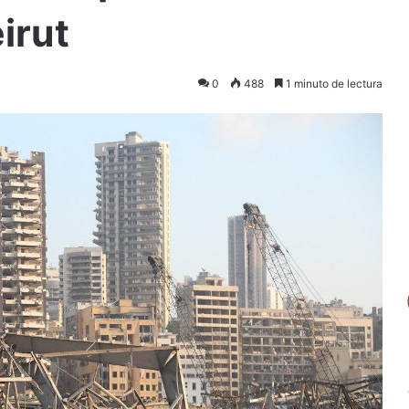
irut
0
488
1 minuto de lectura