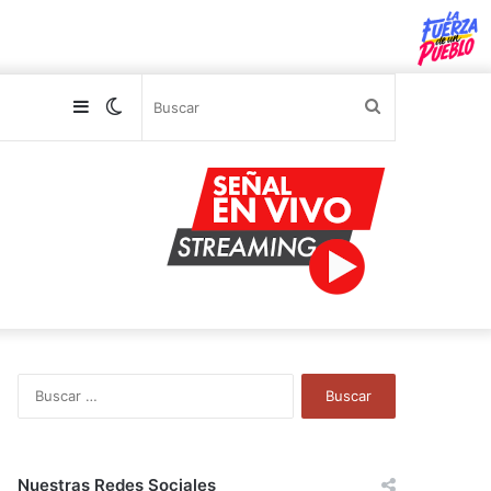
Sidebar
Switch
Buscar
skin
B
u
s
c
a
Nuestras Redes Sociales