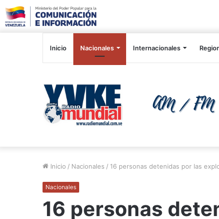
Inicio
Nacionales
Internacionales
Regio
Inicio
/
Nacionales
/
16 personas detenidas por las expl
Nacionales
16 personas deten