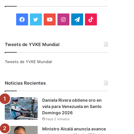
r
:
F
T
Y
I
T
T
a
w
o
n
e
i
c
i
u
s
l
k
Tweets de YVKE Mundial
e
t
T
t
e
T
Tweets de YVKE Mundial
b
t
u
a
g
o
o
e
b
g
r
k
Noticias Recientes
o
r
e
r
a
Daniela Rivera obtiene oro en
k
a
m
vela para Venezuela en Santo
Domingo 2026
m
hace 2 minutos
Ministro Alcalá anuncia avance