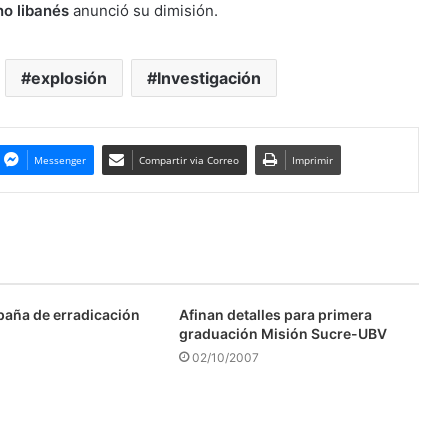
no libanés
anunció su dimisión.
explosión
Investigación
Messenger
Compartir via Correo
Imprimir
aña de erradicación
Afinan detalles para primera
graduación Misión Sucre-UBV
02/10/2007