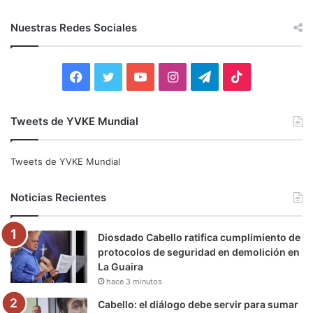
s
c
Nuestras Redes Sociales
a
r
:
F
T
Y
I
T
T
a
w
o
n
e
i
Tweets de YVKE Mundial
c
i
u
s
l
k
e
t
T
t
e
T
Tweets de YVKE Mundial
b
t
u
a
g
o
Noticias Recientes
o
e
b
g
r
k
Diosdado Cabello ratifica cumplimiento de
o
r
e
r
a
protocolos de seguridad en demolición en
La Guaira
k
a
m
hace 3 minutos
m
Cabello: el diálogo debe servir para sumar