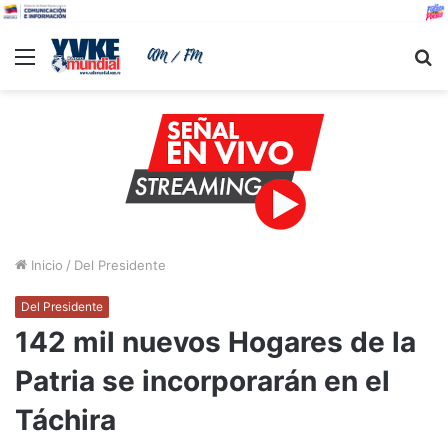
Menu
B
Inicio
/
Del Presidente
Del Presidente
142 mil nuevos Hogares de la
Patria se incorporarán en el
Táchira