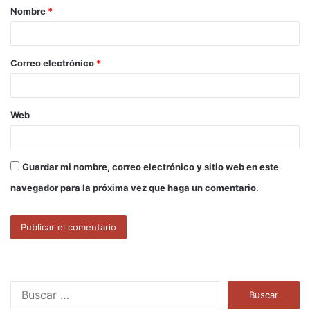
Nombre
*
r
i
o
Correo electrónico
*
*
Web
Guardar mi nombre, correo electrónico y sitio web en este
navegador para la próxima vez que haga un comentario.
B
u