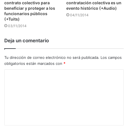
contrato colectivo para
contratación colectiva es un
beneficiar y proteger a los
evento histórico (+Audio)
funcionarios públicos
04/11/2014
(+Tuits)
03/11/2014
Deja un comentario
Tu dirección de correo electrónico no será publicada.
Los campos
obligatorios están marcados con
*
C
o
m
e
n
t
a