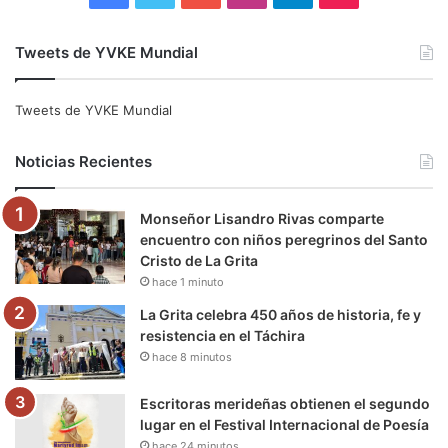
a
w
o
n
e
i
Tweets de YVKE Mundial
c
i
u
s
l
k
e
t
T
t
e
T
Tweets de YVKE Mundial
b
t
u
a
g
o
Noticias Recientes
o
e
b
g
r
k
Monseñor Lisandro Rivas comparte
o
r
e
r
a
encuentro con niños peregrinos del Santo
Cristo de La Grita
k
a
m
hace 1 minuto
m
La Grita celebra 450 años de historia, fe y
resistencia en el Táchira
hace 8 minutos
Escritoras merideñas obtienen el segundo
lugar en el Festival Internacional de Poesía
hace 24 minutos