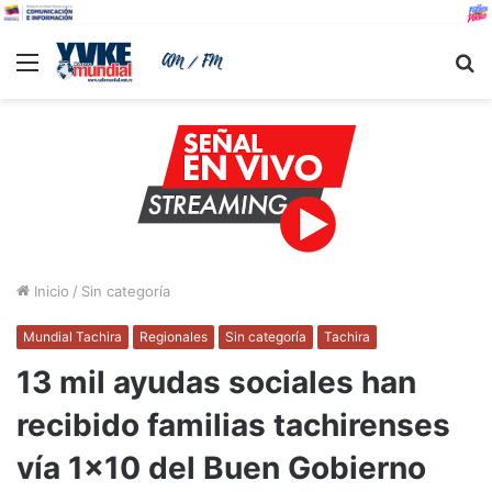
Menu
B
Inicio
/
Sin categoría
Mundial Tachira
Regionales
Sin categoría
Tachira
13 mil ayudas sociales han
recibido familias tachirenses
vía 1×10 del Buen Gobierno