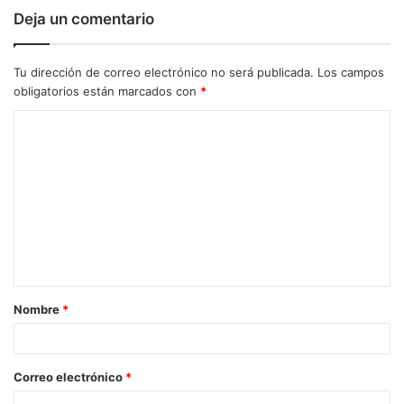
Deja un comentario
Tu dirección de correo electrónico no será publicada.
Los campos
obligatorios están marcados con
*
C
o
m
e
n
t
a
Nombre
*
r
i
o
Correo electrónico
*
*