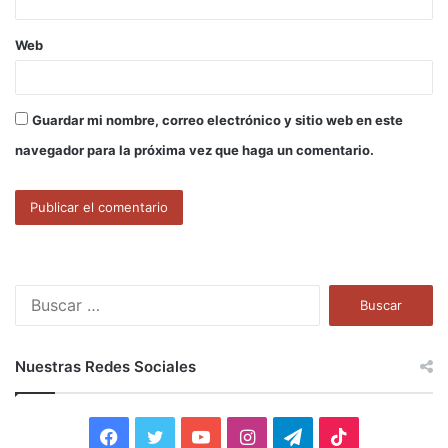
Web
Guardar mi nombre, correo electrónico y sitio web en este
navegador para la próxima vez que haga un comentario.
B
u
s
c
Nuestras Redes Sociales
a
r
:
F
T
Y
I
T
T