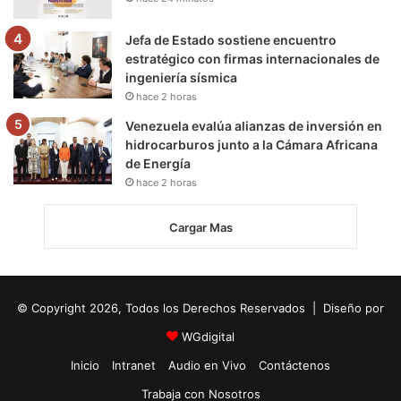
Jefa de Estado sostiene encuentro
estratégico con firmas internacionales de
ingeniería sísmica
hace 2 horas
Venezuela evalúa alianzas de inversión en
hidrocarburos junto a la Cámara Africana
de Energía
hace 2 horas
Cargar Mas
© Copyright 2026, Todos los Derechos Reservados | Diseño por
WGdigital
Inicio
Intranet
Audio en Vivo
Contáctenos
Trabaja con Nosotros