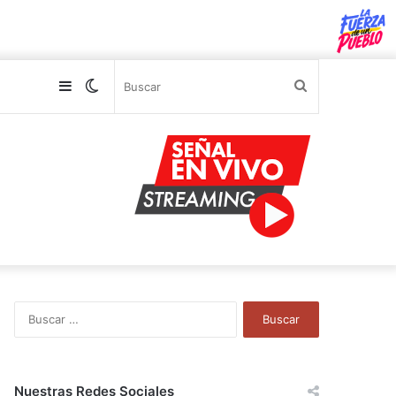
Sidebar
Switch
Buscar
skin
B
u
s
c
a
Nuestras Redes Sociales