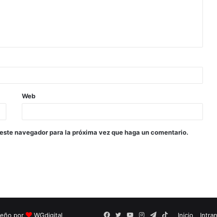
Web
 este navegador para la próxima vez que haga un comentario.
seño por
WGdigital
Facebook
Twitter
YouTube
Instagram
Telegram
TikTok
Inicio
Intra