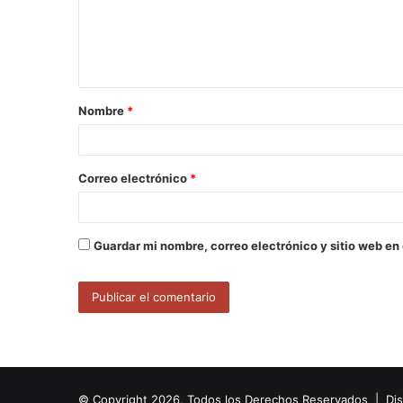
e
n
t
a
Nombre
*
r
i
o
Correo electrónico
*
*
Guardar mi nombre, correo electrónico y sitio web en
© Copyright 2026, Todos los Derechos Reservados | Di