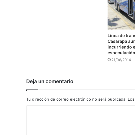
Línea de tra
Casarapa au
incurriendo e
especulació
21/08/2014
Deja un comentario
Tu dirección de correo electrónico no será publicada.
Los
C
o
m