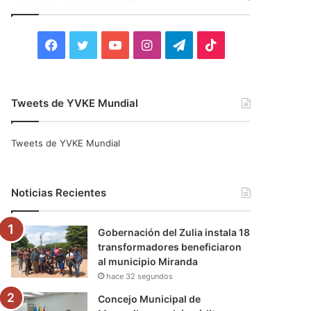
r
:
F
T
Y
I
T
T
a
w
o
n
e
i
c
i
u
s
l
k
Tweets de YVKE Mundial
e
t
T
t
e
T
Tweets de YVKE Mundial
b
t
u
a
g
o
o
e
b
g
r
k
Noticias Recientes
o
r
e
r
a
Gobernación del Zulia instala 18
k
a
m
transformadores beneficiaron
al municipio Miranda
m
hace 32 segundos
Concejo Municipal de