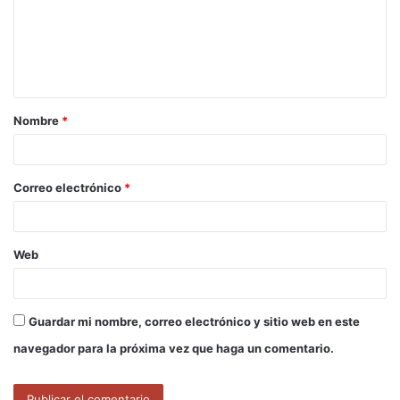
e
n
t
a
Nombre
*
r
i
o
Correo electrónico
*
*
Web
Guardar mi nombre, correo electrónico y sitio web en este
navegador para la próxima vez que haga un comentario.