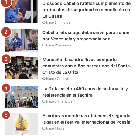
Diosdado Cabello ratifica cumplimiento de
o
r
e
r
a
protocolos de seguridad en demolición en
La Guaira
k
a
m
hace 3 minutos
m
Cabello: el diálogo debe servir para sumar
por Venezuela y preservar la paz
hace 12 minutos
Monseñor Lisandro Rivas comparte
encuentro con niños peregrinos del Santo
Cristo de La Grita
hace 47 minutos
La Grita celebra 450 años de historia, fe y
resistencia en el Táchira
hace 54 minutos
Escritoras merideñas obtienen el segundo
lugar en el Festival Internacional de Poesía
hace 1 hora