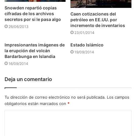
Snowden repartió copias
cifradas de los archivos
Caen cotizaciones del
secretos por si le pasa algo
petróleo en EE.UU. por
incremento de inventarios
26/06/2013
23/01/2014
Impresionantes imágenes de
Estado Islámico
la erupción del volcán
19/09/2014
Bardarbunga en Islandia
16/09/2014
Deja un comentario
Tu dirección de correo electrónico no será publicada.
Los campos
obligatorios están marcados con
*
C
o
m