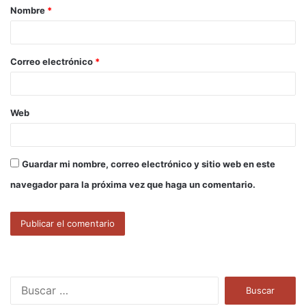
Nombre
*
r
i
o
Correo electrónico
*
*
Web
Guardar mi nombre, correo electrónico y sitio web en este
navegador para la próxima vez que haga un comentario.
B
u