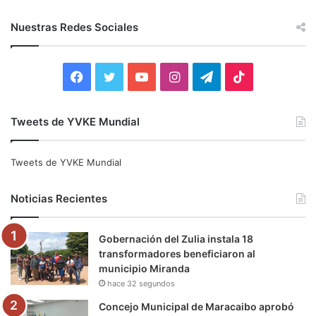
s
c
Nuestras Redes Sociales
a
r
:
F
T
Y
I
T
T
a
w
o
n
e
i
Tweets de YVKE Mundial
c
i
u
s
l
k
e
t
T
t
e
T
Tweets de YVKE Mundial
b
t
u
a
g
o
Noticias Recientes
o
e
b
g
r
k
Gobernación del Zulia instala 18
o
r
e
r
a
transformadores beneficiaron al
municipio Miranda
k
a
m
hace 32 segundos
m
Concejo Municipal de Maracaibo aprobó