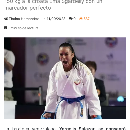
-50 kg a la croata Ema Sgardelly con un
marcador perfecto
Thaina Hernandez
11/09/2023
0
587
1 minuto de lectura
La karateca venezolana,
Yorgelis Salazar, se consagró