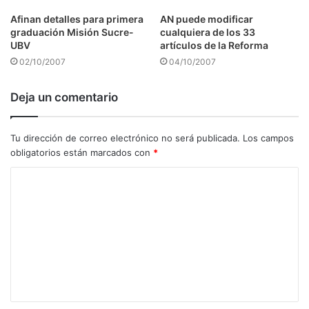
Afinan detalles para primera
AN puede modificar
graduación Misión Sucre-
cualquiera de los 33
UBV
artículos de la Reforma
02/10/2007
04/10/2007
Deja un comentario
Tu dirección de correo electrónico no será publicada.
Los campos
obligatorios están marcados con
*
C
o
m
e
n
t
a