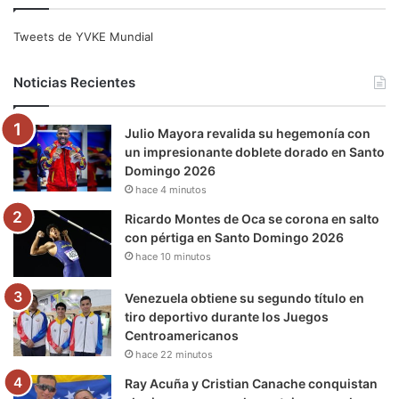
e
t
T
t
e
T
Tweets de YVKE Mundial
b
t
u
a
g
o
Noticias Recientes
o
e
b
g
r
k
Julio Mayora revalida su hegemonía con
o
r
e
r
a
un impresionante doblete dorado en Santo
Domingo 2026
k
a
m
hace 4 minutos
m
Ricardo Montes de Oca se corona en salto
con pértiga en Santo Domingo 2026
hace 10 minutos
Venezuela obtiene su segundo título en
tiro deportivo durante los Juegos
Centroamericanos
hace 22 minutos
Ray Acuña y Cristian Canache conquistan