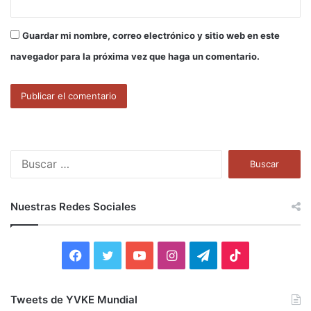
Guardar mi nombre, correo electrónico y sitio web en este
navegador para la próxima vez que haga un comentario.
B
u
s
c
Nuestras Redes Sociales
a
r
:
F
T
Y
I
T
T
a
w
o
n
e
i
Tweets de YVKE Mundial
c
i
u
s
l
k