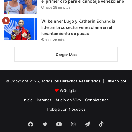
el primer oro para el canotaje venezolano
hace 28 minutos
Wilkeinner Lugo y Katherin Echandia
lideran la cosecha venezolana en el
levantamiento de pesas
hace 35 minutos
Cargar Mas
© Copyright 2026, Todos los Derechos Reservados | Diseño por
WGdigital
Inicio
Intranet
Audio en Vivo
Contáctenos
Trabaja con Nosotros
Facebook
Twitter
YouTube
Instagram
Telegram
TikTok