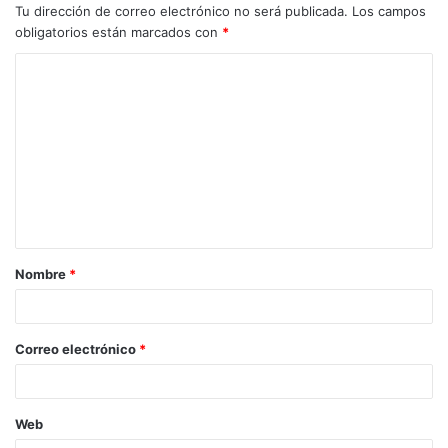
Tu dirección de correo electrónico no será publicada.
Los campos
obligatorios están marcados con
*
C
o
m
e
n
t
a
Nombre
*
r
i
o
Correo electrónico
*
*
Web