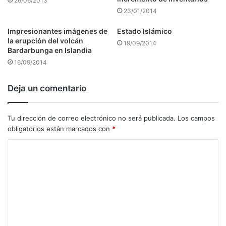
26/06/2013
23/01/2014
Impresionantes imágenes de
Estado Islámico
la erupción del volcán
19/09/2014
Bardarbunga en Islandia
16/09/2014
Deja un comentario
Tu dirección de correo electrónico no será publicada.
Los campos
obligatorios están marcados con
*
C
o
m
e
n
t