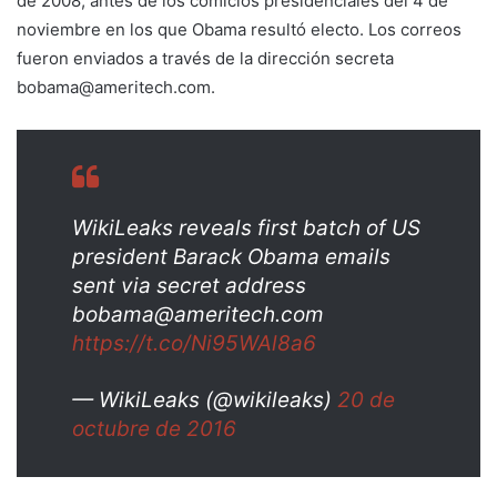
de 2008, antes de los comicios presidenciales del 4 de
noviembre en los que Obama resultó electo. Los correos
fueron enviados a través de la dirección secreta
bobama@ameritech.com.
WikiLeaks reveals first batch of US
president Barack Obama emails
sent via secret address
bobama@ameritech.com
https://t.co/Ni95WAl8a6
— WikiLeaks (@wikileaks)
20 de
octubre de 2016