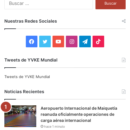
B
u
s
c
Nuestras Redes Sociales
a
r
:
F
T
Y
I
T
T
a
w
o
n
e
i
Tweets de YVKE Mundial
c
i
u
s
l
k
e
t
T
t
e
T
Tweets de YVKE Mundial
b
t
u
a
g
o
Noticias Recientes
o
e
b
g
r
k
Aeropuerto Internacional de Maiquetía
o
r
e
r
a
reanuda oficialmente operaciones de
carga aérea internacional
k
a
m
hace 1 minuto