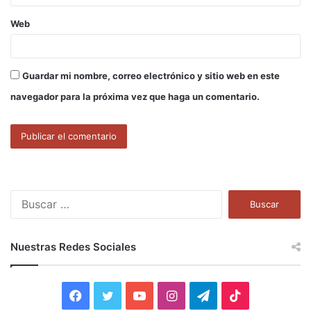
Web
Guardar mi nombre, correo electrónico y sitio web en este
navegador para la próxima vez que haga un comentario.
B
u
s
c
Nuestras Redes Sociales
a
r
:
F
T
Y
I
T
T