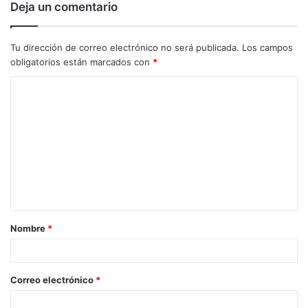
Deja un comentario
Tu dirección de correo electrónico no será publicada.
Los campos
obligatorios están marcados con
*
C
o
m
e
n
t
a
Nombre
*
r
i
o
Correo electrónico
*
*