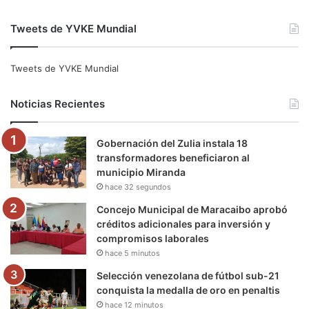
a
w
o
n
e
i
Tweets de YVKE Mundial
c
i
u
s
l
k
e
t
T
t
e
T
Tweets de YVKE Mundial
b
t
u
a
g
o
Noticias Recientes
o
e
b
g
r
k
Gobernación del Zulia instala 18
o
r
e
r
a
transformadores beneficiaron al
municipio Miranda
k
a
m
hace 32 segundos
m
Concejo Municipal de Maracaibo aprobó
créditos adicionales para inversión y
compromisos laborales
hace 5 minutos
Selección venezolana de fútbol sub-21
conquista la medalla de oro en penaltis
hace 12 minutos