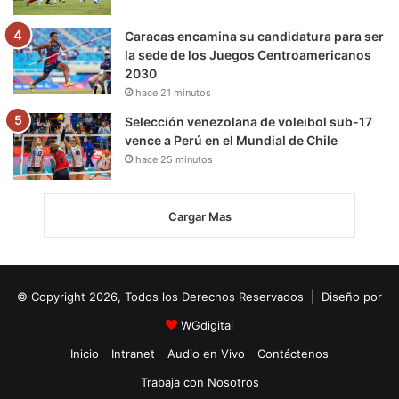
Caracas encamina su candidatura para ser
la sede de los Juegos Centroamericanos
2030
hace 21 minutos
Selección venezolana de voleibol sub-17
vence a Perú en el Mundial de Chile
hace 25 minutos
Cargar Mas
© Copyright 2026, Todos los Derechos Reservados | Diseño por
WGdigital
Inicio
Intranet
Audio en Vivo
Contáctenos
Trabaja con Nosotros