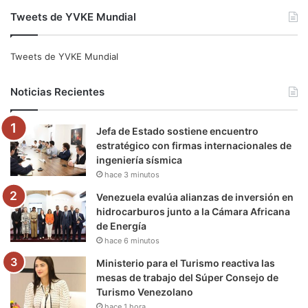
a
w
o
n
e
i
Tweets de YVKE Mundial
c
i
u
s
l
k
e
t
T
t
e
T
Tweets de YVKE Mundial
b
t
u
a
g
o
Noticias Recientes
o
e
b
g
r
k
Jefa de Estado sostiene encuentro
o
r
e
r
a
estratégico con firmas internacionales de
ingeniería sísmica
k
a
m
hace 3 minutos
m
Venezuela evalúa alianzas de inversión en
hidrocarburos junto a la Cámara Africana
de Energía
hace 6 minutos
Ministerio para el Turismo reactiva las
mesas de trabajo del Súper Consejo de
Turismo Venezolano
hace 1 hora