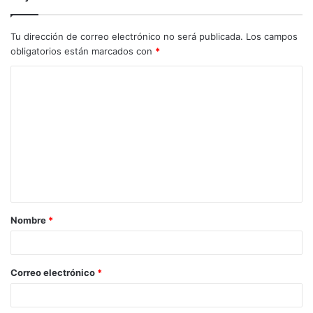
Tu dirección de correo electrónico no será publicada.
Los campos
obligatorios están marcados con
*
C
o
m
e
n
t
a
Nombre
*
r
i
o
Correo electrónico
*
*