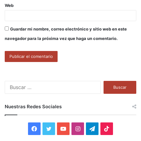
Web
Guardar mi nombre, correo electrónico y sitio web en este
navegador para la próxima vez que haga un comentario.
B
u
s
c
Nuestras Redes Sociales
a
r
:
F
T
Y
I
T
T