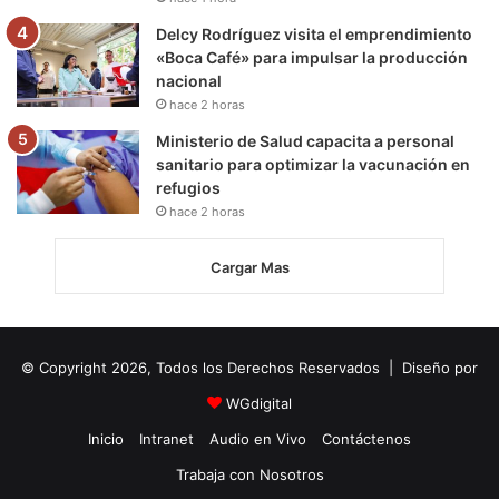
Delcy Rodríguez visita el emprendimiento
«Boca Café» para impulsar la producción
nacional
hace 2 horas
Ministerio de Salud capacita a personal
sanitario para optimizar la vacunación en
refugios
hace 2 horas
Cargar Mas
© Copyright 2026, Todos los Derechos Reservados | Diseño por
WGdigital
Inicio
Intranet
Audio en Vivo
Contáctenos
Trabaja con Nosotros