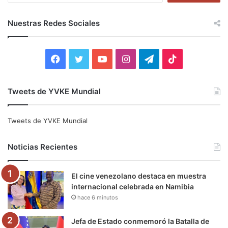
s
c
Nuestras Redes Sociales
a
r
:
F
T
Y
I
T
T
a
w
o
n
e
i
Tweets de YVKE Mundial
c
i
u
s
l
k
e
t
T
t
e
T
Tweets de YVKE Mundial
b
t
u
a
g
o
Noticias Recientes
o
e
b
g
r
k
El cine venezolano destaca en muestra
o
r
e
r
a
internacional celebrada en Namibia
hace 6 minutos
k
a
m
m
Jefa de Estado conmemoró la Batalla de