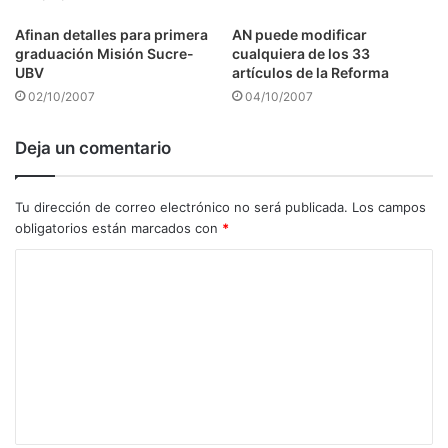
Afinan detalles para primera
AN puede modificar
graduación Misión Sucre-
cualquiera de los 33
UBV
artículos de la Reforma
02/10/2007
04/10/2007
Deja un comentario
Tu dirección de correo electrónico no será publicada.
Los campos
obligatorios están marcados con
*
C
o
m
e
n
t
a