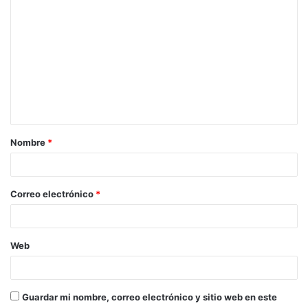
C
o
m
e
n
t
a
Nombre
*
r
i
o
Correo electrónico
*
*
Web
Guardar mi nombre, correo electrónico y sitio web en este