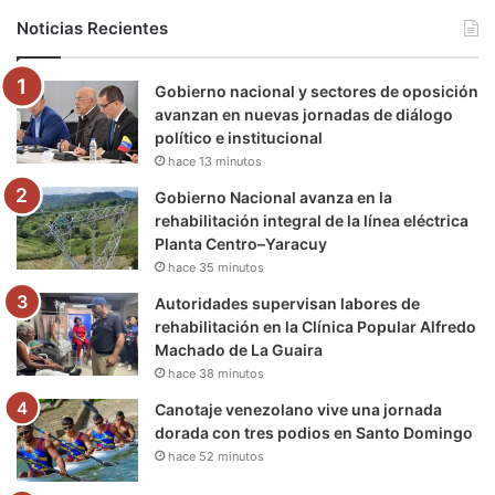
b
t
u
a
g
o
Noticias Recientes
o
e
b
g
r
k
Gobierno nacional y sectores de oposición
o
r
e
r
a
avanzan en nuevas jornadas de diálogo
político e institucional
k
a
m
hace 13 minutos
m
Gobierno Nacional avanza en la
rehabilitación integral de la línea eléctrica
Planta Centro–Yaracuy
hace 35 minutos
Autoridades supervisan labores de
rehabilitación en la Clínica Popular Alfredo
Machado de La Guaira
hace 38 minutos
Canotaje venezolano vive una jornada
dorada con tres podios en Santo Domingo
hace 52 minutos