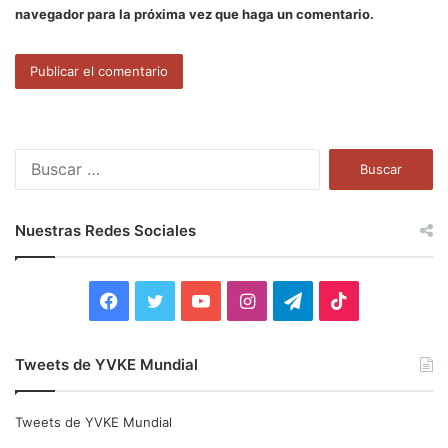
navegador para la próxima vez que haga un comentario.
B
u
s
c
Nuestras Redes Sociales
a
r
:
F
T
Y
I
T
T
a
w
o
n
e
i
Tweets de YVKE Mundial
c
i
u
s
l
k
e
t
T
t
e
T
Tweets de YVKE Mundial