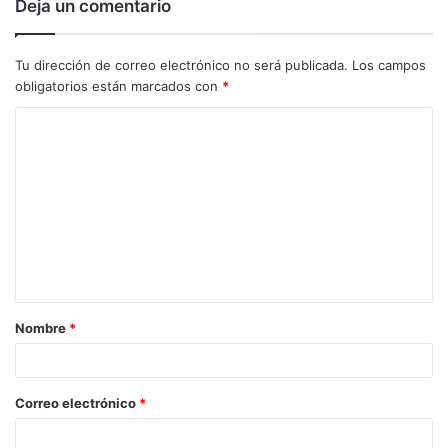
Deja un comentario
Tu dirección de correo electrónico no será publicada.
Los campos
obligatorios están marcados con
*
C
o
m
e
n
t
a
Nombre
*
r
i
o
Correo electrónico
*
*