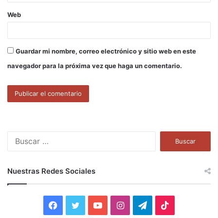
Web
Guardar mi nombre, correo electrónico y sitio web en este
navegador para la próxima vez que haga un comentario.
B
u
s
c
Nuestras Redes Sociales
a
r
:
F
T
Y
I
T
T