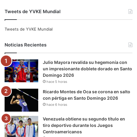
a
w
o
n
e
i
Tweets de YVKE Mundial
c
i
u
s
l
k
e
t
T
t
e
T
Tweets de YVKE Mundial
b
t
u
a
g
o
Noticias Recientes
o
e
b
g
r
k
Julio Mayora revalida su hegemonía con
o
r
e
r
a
un impresionante doblete dorado en Santo
Domingo 2026
k
a
m
hace 5 horas
m
Ricardo Montes de Oca se corona en salto
con pértiga en Santo Domingo 2026
hace 6 horas
Venezuela obtiene su segundo título en
tiro deportivo durante los Juegos
Centroamericanos