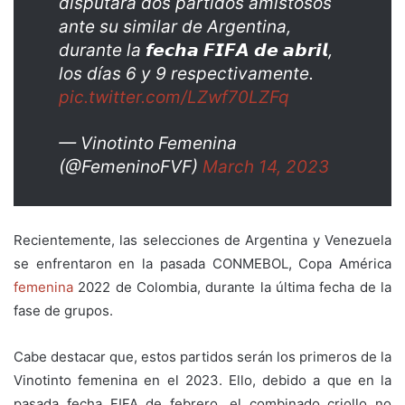
disputará dos partidos amistosos
ante su similar de Argentina,
durante la 𝙛𝙚𝙘𝙝𝙖 𝙁𝙄𝙁𝘼 𝙙𝙚 𝙖𝙗𝙧𝙞𝙡,
los días 6 y 9 respectivamente.
pic.twitter.com/LZwf70LZFq
— Vinotinto Femenina
(@FemeninoFVF)
March 14, 2023
Recientemente, las selecciones de Argentina y Venezuela
se enfrentaron en la pasada CONMEBOL, Copa América
femenina
2022 de Colombia, durante la última fecha de la
fase de grupos.
Cabe destacar que, estos partidos serán los primeros de la
Vinotinto femenina en el 2023. Ello, debido a que en la
pasada fecha FIFA de febrero, el combinado criollo no