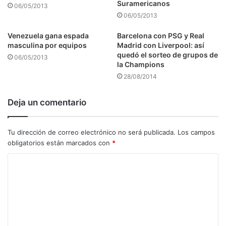
Suramericanos
06/05/2013
06/05/2013
Venezuela gana espada
Barcelona con PSG y Real
masculina por equipos
Madrid con Liverpool: así
quedó el sorteo de grupos de
06/05/2013
la Champions
28/08/2014
Deja un comentario
Tu dirección de correo electrónico no será publicada.
Los campos
obligatorios están marcados con
*
C
o
m
e
n