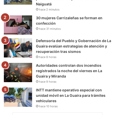
k
a
m
Naiguatá
hace 2 minutos
m
30 mujeres Carrizaleñas se forman en
confección
hace 31 minutos
Defensoría del Pueblo y Gobernación de La
Guaira evalúan estrategias de atención y
recuperación tras sismos
hace 8 horas
Autoridades controlan dos incendios
registrados la noche del viernes en La
Guaira y Miranda
hace 9 horas
INTT mantiene operativo especial con
unidad móvil en La Guaira para trámites
vehiculares
hace 10 horas