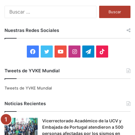
B
u
s
c
Nuestras Redes Sociales
a
r
:
F
T
Y
I
T
T
a
w
o
n
e
i
Tweets de YVKE Mundial
c
i
u
s
l
k
e
t
T
t
e
T
Tweets de YVKE Mundial
b
t
u
a
g
o
Noticias Recientes
o
e
b
g
r
k
Vicerrectorado Académico de la UCV y
o
r
e
r
a
Embajada de Portugal atendieron a 500
personas afectadas por los sismos en