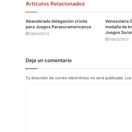
Articulos Relacionados
Abanderada delegación criolla
Venezolana 
para Juegos Parasuramericanos
medalla de b
Juegos Sura
06/05/2013
06/05/2013
Deja un comentario
Tu dirección de correo electrónico no será publicada.
Los
C
o
m
e
n