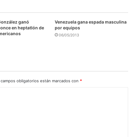
González ganó
Venezuela gana espada masculina
ronce en heptatlón de
por equipos
mericanos
06/05/2013
 campos obligatorios están marcados con
*