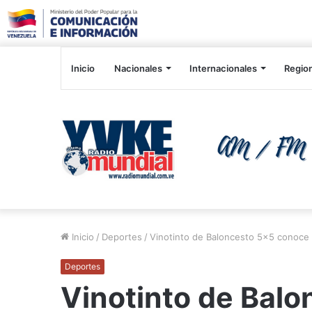
Inicio
Nacionales
Internacionales
Regio
Inicio
/
Deportes
/
Vinotinto de Baloncesto 5×5 conoce 
Deportes
Vinotinto de Bal