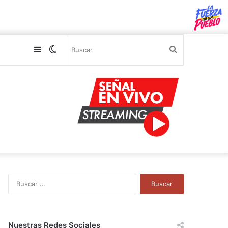
Sidebar
Switch
Buscar
skin
B
u
s
c
a
Nuestras Redes Sociales