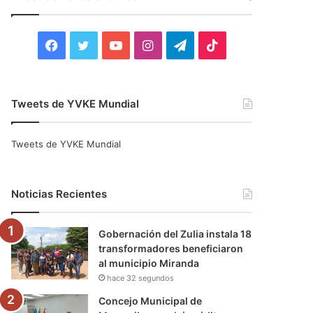
r
:
F
T
Y
I
T
T
a
w
o
n
e
i
c
i
u
s
l
k
Tweets de YVKE Mundial
e
t
T
t
e
T
Tweets de YVKE Mundial
b
t
u
a
g
o
o
e
b
g
r
k
Noticias Recientes
o
r
e
r
a
Gobernación del Zulia instala 18
k
a
m
transformadores beneficiaron
al municipio Miranda
m
hace 32 segundos
Concejo Municipal de