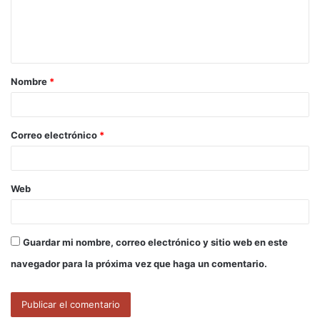
n
t
a
Nombre
*
r
i
o
Correo electrónico
*
*
Web
Guardar mi nombre, correo electrónico y sitio web en este
navegador para la próxima vez que haga un comentario.