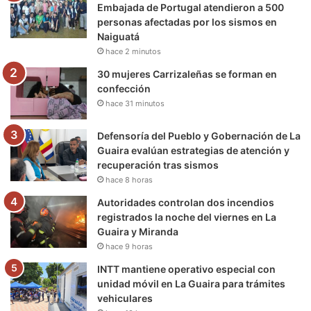
Embajada de Portugal atendieron a 500
personas afectadas por los sismos en
k
a
m
Naiguatá
hace 2 minutos
m
30 mujeres Carrizaleñas se forman en
confección
hace 31 minutos
Defensoría del Pueblo y Gobernación de La
Guaira evalúan estrategias de atención y
recuperación tras sismos
hace 8 horas
Autoridades controlan dos incendios
registrados la noche del viernes en La
Guaira y Miranda
hace 9 horas
INTT mantiene operativo especial con
unidad móvil en La Guaira para trámites
vehiculares