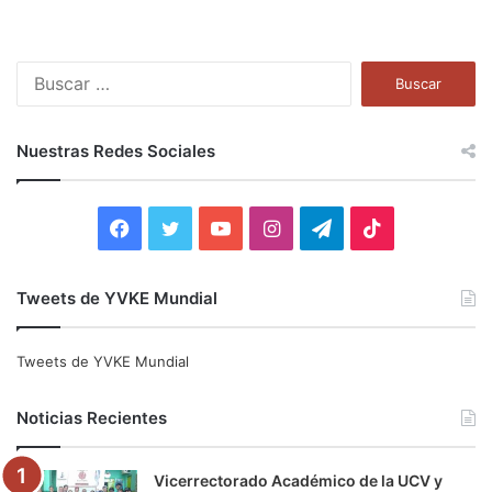
B
u
s
c
Nuestras Redes Sociales
a
r
:
F
T
Y
I
T
T
a
w
o
n
e
i
Tweets de YVKE Mundial
c
i
u
s
l
k
e
t
T
t
e
T
Tweets de YVKE Mundial
b
t
u
a
g
o
Noticias Recientes
o
e
b
g
r
k
Vicerrectorado Académico de la UCV y
o
r
e
r
a