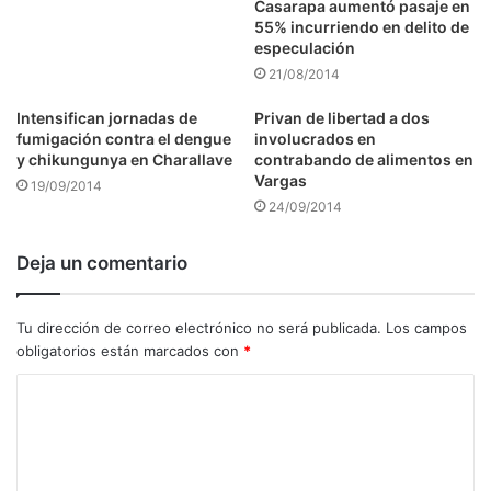
Casarapa aumentó pasaje en
55% incurriendo en delito de
especulación
21/08/2014
Intensifican jornadas de
Privan de libertad a dos
fumigación contra el dengue
involucrados en
y chikungunya en Charallave
contrabando de alimentos en
Vargas
19/09/2014
24/09/2014
Deja un comentario
Tu dirección de correo electrónico no será publicada.
Los campos
obligatorios están marcados con
*
C
o
m
e