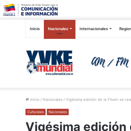
Inicio
Nacionales
Internacionales
Regio
Inicio
/
Nacionales
/
Vigésima edición de la Filven se real
Culturales
Nacionales
Vigésima edición d