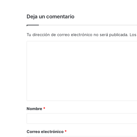
Deja un comentario
Tu dirección de correo electrónico no será publicada.
Los
C
o
m
e
n
t
a
Nombre
*
r
i
o
Correo electrónico
*