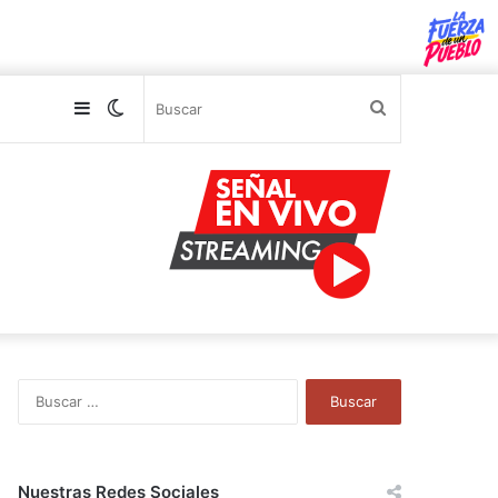
Sidebar
Switch
Buscar
skin
B
u
s
c
a
Nuestras Redes Sociales