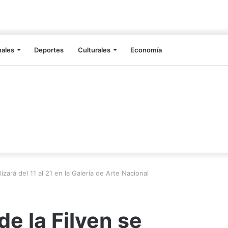
nales
Deportes
Culturales
Economía
izará del 11 al 21 en la Galería de Arte Nacional
e la Filven se