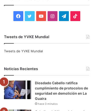
r
:
F
T
Y
I
T
T
a
w
o
n
e
i
c
i
u
s
l
k
Tweets de YVKE Mundial
e
t
T
t
e
T
Tweets de YVKE Mundial
b
t
u
a
g
o
o
e
b
g
r
k
Noticias Recientes
o
r
e
r
a
Diosdado Cabello ratifica
k
a
m
cumplimiento de protocolos de
seguridad en demolición en La
m
Guaira
hace 3 minutos