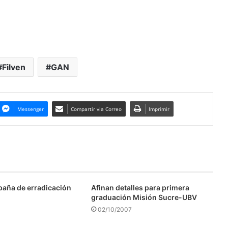
Filven
GAN
Messenger
Compartir via Correo
Imprimir
aña de erradicación
Afinan detalles para primera
graduación Misión Sucre-UBV
02/10/2007