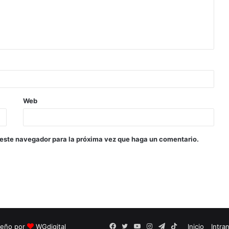
Web
 este navegador para la próxima vez que haga un comentario.
seño por
WGdigital
Facebook
Twitter
YouTube
Instagram
Telegram
TikTok
Inicio
Intra