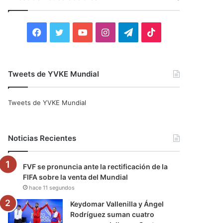
r
:
F
T
Y
I
T
T
a
w
o
n
e
i
c
i
u
s
l
k
Tweets de YVKE Mundial
e
t
T
t
e
T
Tweets de YVKE Mundial
b
t
u
a
g
o
o
e
b
g
r
k
Noticias Recientes
o
r
e
r
a
FVF se pronuncia ante la rectificación de la
k
a
m
FIFA sobre la venta del Mundial
hace 11 segundos
m
Keydomar Vallenilla y Ángel
Rodríguez suman cuatro