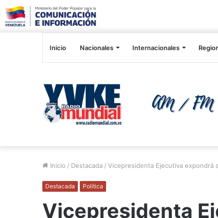
Inicio
Nacionales
Internacionales
Regio
Inicio
/
Destacada
/
Vicepresidenta Ejecutiva expondrá 
Destacada
Política
Vicepresidenta E