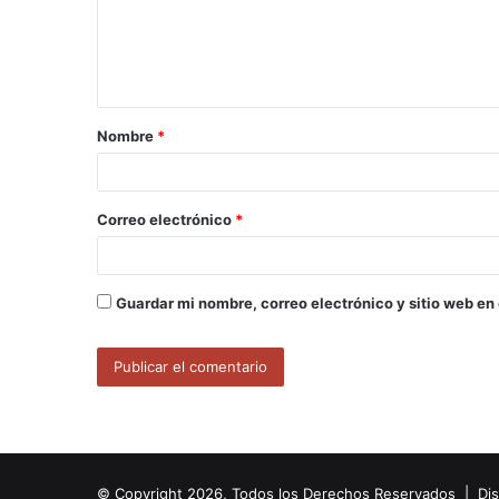
e
n
t
a
Nombre
*
r
i
o
Correo electrónico
*
*
Guardar mi nombre, correo electrónico y sitio web en
© Copyright 2026, Todos los Derechos Reservados | Di