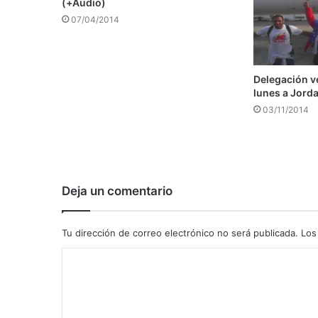
(+Audio)
07/04/2014
Delegación v
lunes a Jord
03/11/2014
Deja un comentario
Tu dirección de correo electrónico no será publicada.
Los
C
o
m