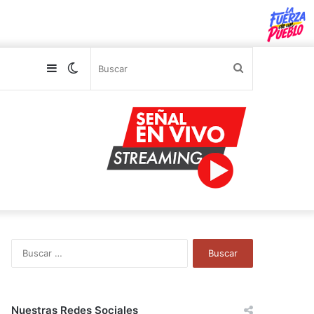
Sidebar
Switch
Buscar
skin
B
u
s
c
a
Nuestras Redes Sociales