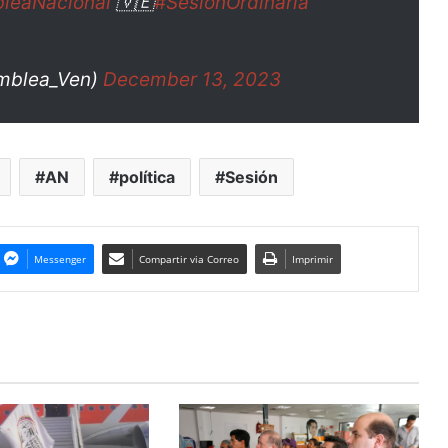
leaNacional
🇻🇪
#SesiónOrdinaria
mblea_Ven)
December 13, 2023
AN
política
Sesión
Messenger
Compartir via Correo
Imprimir