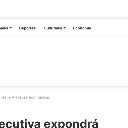
nales
Deportes
Culturales
Economía
ante la AN leyes económicas
jecutiva expondrá