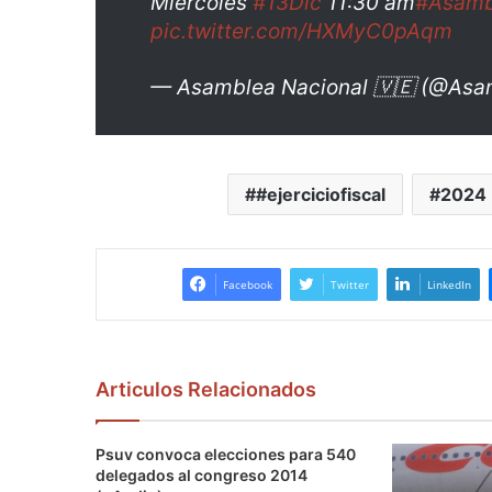
Miércoles
#13Dic
11:30 am
#Asamb
pic.twitter.com/HXMyC0pAqm
— Asamblea Nacional 🇻🇪 (@Asa
#ejerciciofiscal
2024
Facebook
Twitter
LinkedIn
Articulos Relacionados
Psuv convoca elecciones para 540
delegados al congreso 2014