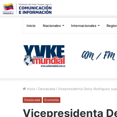
Inicio
Nacionales
Internacionales
Regio
Inicio
/
Destacada
/
Vicepresidenta Delcy Rodríguez sup
Destacada
Economía
Vicepresidenta D