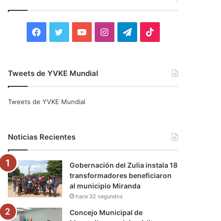
r
:
F
T
Y
I
T
T
a
w
o
n
e
i
c
i
u
s
l
k
Tweets de YVKE Mundial
e
t
T
t
e
T
Tweets de YVKE Mundial
b
t
u
a
g
o
o
e
b
g
r
k
Noticias Recientes
o
r
e
r
a
Gobernación del Zulia instala 18
k
a
m
transformadores beneficiaron
al municipio Miranda
m
hace 32 segundos
Concejo Municipal de