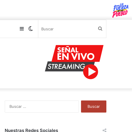
Sidebar
Switch
Buscar
skin
B
u
s
c
a
Nuestras Redes Sociales