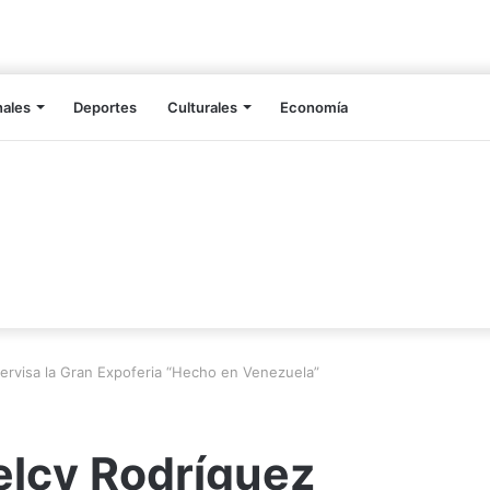
nales
Deportes
Culturales
Economía
ervisa la Gran Expoferia “Hecho en Venezuela”
elcy Rodríguez