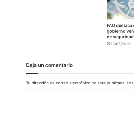
FAO destaca
gobierno ven
de seguridad
13/05/2013
Deja un comentario
Tu dirección de correo electrónico no será publicada.
Los
C
o
m
e
n