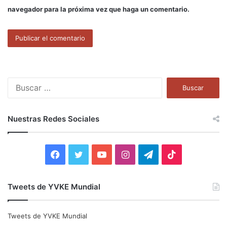
navegador para la próxima vez que haga un comentario.
B
u
s
c
Nuestras Redes Sociales
a
r
:
F
T
Y
I
T
T
a
w
o
n
e
i
Tweets de YVKE Mundial
c
i
u
s
l
k
e
t
T
t
e
T
Tweets de YVKE Mundial