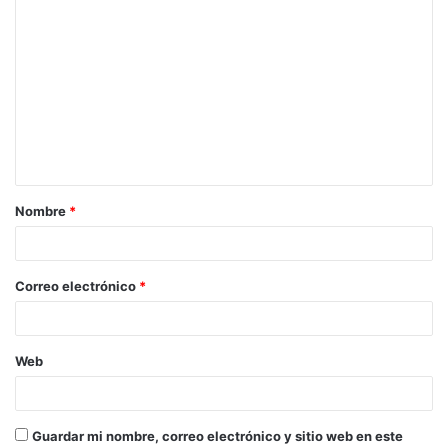
C
o
m
e
n
t
a
Nombre
*
r
i
o
Correo electrónico
*
*
Web
Guardar mi nombre, correo electrónico y sitio web en este