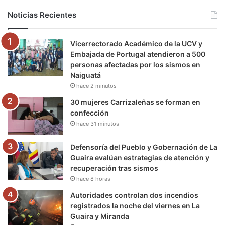
b
t
u
a
g
o
Noticias Recientes
o
e
b
g
r
k
Vicerrectorado Académico de la UCV y
o
r
e
r
a
Embajada de Portugal atendieron a 500
personas afectadas por los sismos en
k
a
m
Naiguatá
hace 2 minutos
m
30 mujeres Carrizaleñas se forman en
confección
hace 31 minutos
Defensoría del Pueblo y Gobernación de La
Guaira evalúan estrategias de atención y
recuperación tras sismos
hace 8 horas
Autoridades controlan dos incendios
registrados la noche del viernes en La
Guaira y Miranda