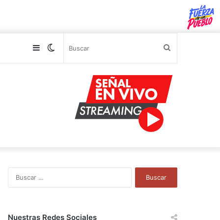
Sidebar
Switch
Buscar
skin
B
u
s
c
a
Nuestras Redes Sociales