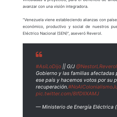
avanzar con una visión integradora.
“Venezuela viene estableciendo alianzas con paíse
económico, productivo y social de nuestros pue
Eléctrico Nacional (SEN)”, aseveró Reverol.
#AsíLoDijo
|| G/J
@NestorLReverol
Gobierno y las familias afectadas 
ese país y hacemos votos por su p
recuperación.
#NoAlColonialismoJu
pic.twitter.com/8lfDIIXAMJ
— Ministerio de Energía Eléctric