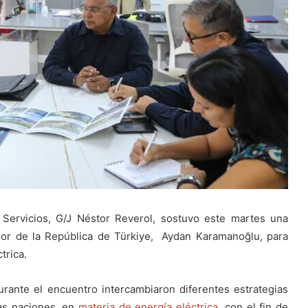
 Servicios, G/J Néstor Reverol, sostuvo este martes una
dor de la República de Türkiye, Aydan Karamanoğlu, para
trica.
urante el encuentro intercambiaron diferentes estrategias
bas naciones, en
materia de energía eléctrica
, con el fin de