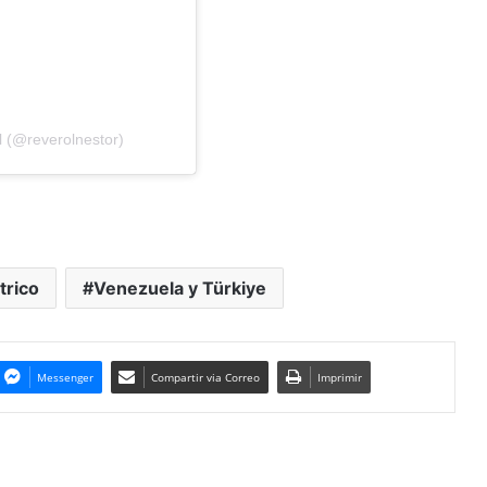
l (@reverolnestor)
trico
Venezuela y Türkiye
Messenger
Compartir via Correo
Imprimir