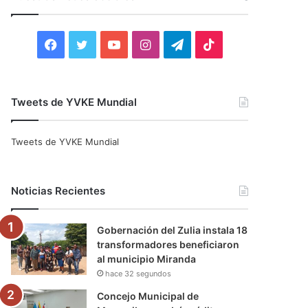
r
:
F
T
Y
I
T
T
a
w
o
n
e
i
c
i
u
s
l
k
Tweets de YVKE Mundial
e
t
T
t
e
T
Tweets de YVKE Mundial
b
t
u
a
g
o
o
e
b
g
r
k
Noticias Recientes
o
r
e
r
a
Gobernación del Zulia instala 18
k
a
m
transformadores beneficiaron
al municipio Miranda
m
hace 32 segundos
Concejo Municipal de