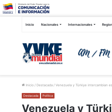
Inicio
Nacionales
Internacionales
Regio
Inicio
/
Destacada
/
Venezuela y Türkiye intercambian es
Destacada
Política
Venezuela y Türk