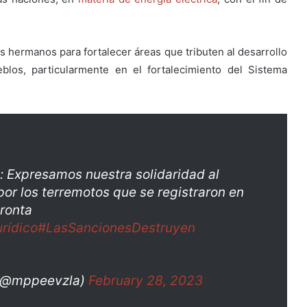
s hermanos para fortalecer áreas que tributen al desarrollo
blos, particularmente en el fortalecimiento del Sistema
: Expresamos nuestra solidaridad al
por los terremotos que se registraron en
ronta
rídico
#LasSancionesDestruyen
a (@mppeevzla)
February 28, 2023