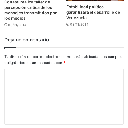
Conatel realiza taller de
Estabilidad política
percepción crítica de los
garantizará el desarrollo de
mensajes transmitidos por
Venezuela
los medios
03/11/2014
03/11/2014
Deja un comentario
Tu dirección de correo electrónico no será publicada.
Los campos
obligatorios están marcados con
*
C
o
m
e
n
t
a