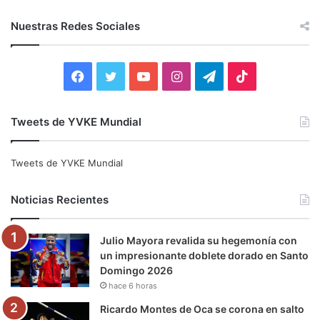
s
c
Nuestras Redes Sociales
a
r
:
F
T
Y
I
T
T
a
w
o
n
e
i
Tweets de YVKE Mundial
c
i
u
s
l
k
e
t
T
t
e
T
Tweets de YVKE Mundial
b
t
u
a
g
o
Noticias Recientes
o
e
b
g
r
k
Julio Mayora revalida su hegemonía con
o
r
e
r
a
un impresionante doblete dorado en Santo
Domingo 2026
k
a
m
hace 6 horas
m
Ricardo Montes de Oca se corona en salto