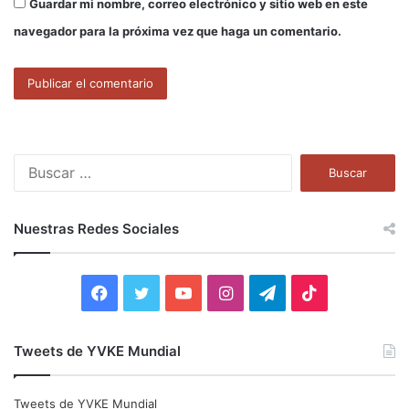
Guardar mi nombre, correo electrónico y sitio web en este
navegador para la próxima vez que haga un comentario.
B
u
s
c
Nuestras Redes Sociales
a
r
:
F
T
Y
I
T
T
a
w
o
n
e
i
Tweets de YVKE Mundial
c
i
u
s
l
k
e
t
T
t
e
T
Tweets de YVKE Mundial