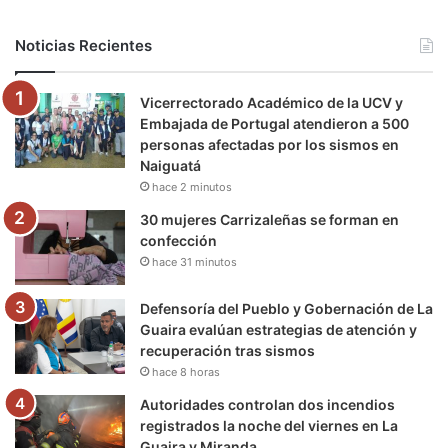
b
t
u
a
g
o
Noticias Recientes
o
e
b
g
r
k
Vicerrectorado Académico de la UCV y
o
r
e
r
a
Embajada de Portugal atendieron a 500
personas afectadas por los sismos en
k
a
m
Naiguatá
hace 2 minutos
m
30 mujeres Carrizaleñas se forman en
confección
hace 31 minutos
Defensoría del Pueblo y Gobernación de La
Guaira evalúan estrategias de atención y
recuperación tras sismos
hace 8 horas
Autoridades controlan dos incendios
registrados la noche del viernes en La
Guaira y Miranda