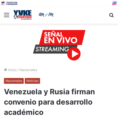
Menu
B
Inicio
/
Nacionales
Nacionales
Noticias
Venezuela y Rusia firman
convenio para desarrollo
académico