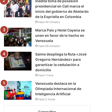
Inédita toma de posesión
presidencial en Cali marca el
inicio del gobierno de Abelardo
de la Espriella en Colombia
hace 40 minutos
Marca País y Hotel Cayena se
unen en favor de lo hecho en
Venezuela
hace 56 minutos
Saime despliega la Ruta «José
Gregorio Hernández» para
garantizar la cedulación a
domicilio
hace 1 hora
Venezuela destaca en la
Olimpiada Internacional de
Inteligencia Artificial
hace 2 horas
Cargar Mas