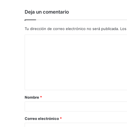
Deja un comentario
Tu dirección de correo electrónico no será publicada.
Los
C
o
m
e
n
t
a
Nombre
*
r
i
o
Correo electrónico
*
*