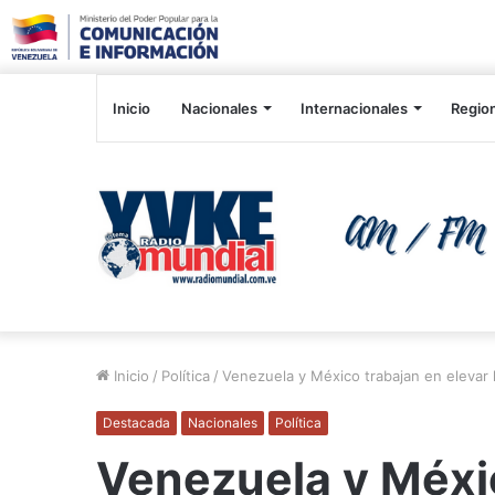
Inicio
Nacionales
Internacionales
Regio
Inicio
/
Política
/
Venezuela y México trabajan en elevar l
Destacada
Nacionales
Política
Venezuela y Méxic