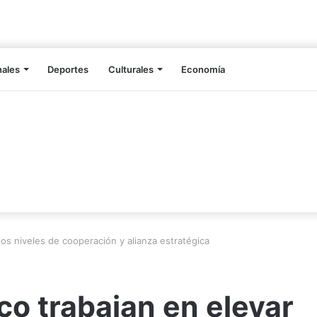
nales
Deportes
Culturales
Economía
os niveles de cooperación y alianza estratégica
o trabajan en elevar