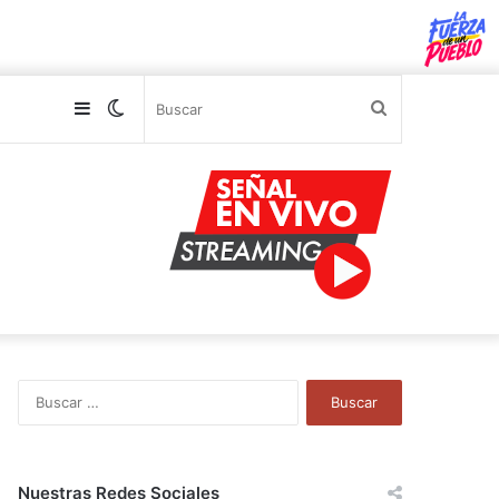
Sidebar
Switch
Buscar
skin
B
u
s
c
a
Nuestras Redes Sociales