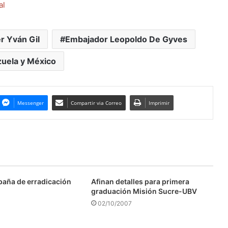
al
er Yván Gil
Embajador Leopoldo De Gyves
uela y México
Messenger
Compartir via Correo
Imprimir
aña de erradicación
Afinan detalles para primera
graduación Misión Sucre-UBV
02/10/2007