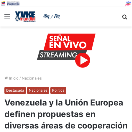
Menu
B
Inicio
/
Nacionales
Destacada
Nacionales
Política
Venezuela y la Unión Europea
definen propuestas en
diversas áreas de cooperación