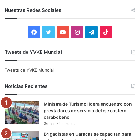
s
c
Nuestras Redes Sociales
a
r
:
F
T
Y
I
T
T
a
w
o
n
e
i
Tweets de YVKE Mundial
c
i
u
s
l
k
e
t
T
t
e
T
Tweets de YVKE Mundial
b
t
u
a
g
o
Noticias Recientes
o
e
b
g
r
k
Ministra de Turismo lidera encuentro con
o
r
e
r
a
prestadores de servicio del eje costero
carabobeño
k
a
m
hace 22 minutos
m
Brigadistas en Caracas se capacitan para