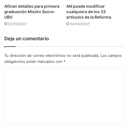
Afinan detalles para primera
AN puede modificar
graduación Misión Sucre-
cualquiera de los 33
UBV
artículos de la Reforma
02/10/2007
04/10/2007
Deja un comentario
Tu dirección de correo electrónico no será publicada.
Los campos
obligatorios están marcados con
*
C
o
m
e
n
t
a