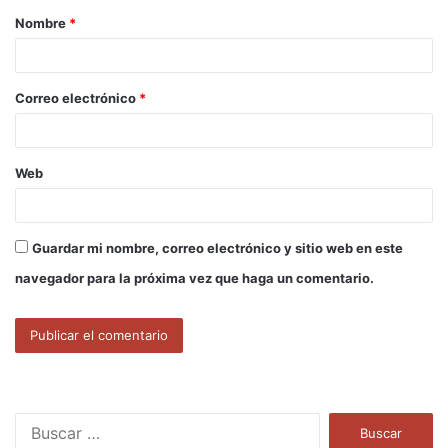
Nombre
*
r
i
o
Correo electrónico
*
*
Web
Guardar mi nombre, correo electrónico y sitio web en este
navegador para la próxima vez que haga un comentario.
B
u