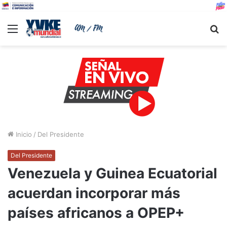
Menu
B
Inicio
/
Del Presidente
Del Presidente
Venezuela y Guinea Ecuatorial
acuerdan incorporar más
países africanos a OPEP+