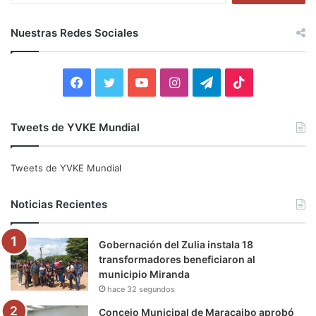
s
c
Nuestras Redes Sociales
a
r
:
F
T
Y
I
T
T
a
w
o
n
e
i
Tweets de YVKE Mundial
c
i
u
s
l
k
e
t
T
t
e
T
Tweets de YVKE Mundial
b
t
u
a
g
o
Noticias Recientes
o
e
b
g
r
k
Gobernación del Zulia instala 18
o
r
e
r
a
transformadores beneficiaron al
municipio Miranda
k
a
m
hace 32 segundos
m
Concejo Municipal de Maracaibo aprobó