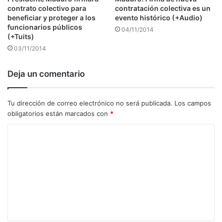
contrato colectivo para
contratación colectiva es un
beneficiar y proteger a los
evento histórico (+Audio)
funcionarios públicos
04/11/2014
(+Tuits)
03/11/2014
Deja un comentario
Tu dirección de correo electrónico no será publicada.
Los campos
obligatorios están marcados con
*
C
o
m
e
n
t
a