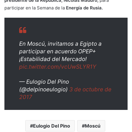
presidente de la República, Nicolás Maduro,
para
participar en la Semana de la
Energía de Rusia.
En Moscú, invitamos a Egipto a
participar en acuerdo OPEP+
¡Estabilidad del Mercado!
pic.twitter.com/vcUwSLYR1Y
— Eulogio Del Pino
(@delpinoeulogio)
3 de octubre de
2017
Eulogio Del Pino
Moscú