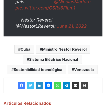
país.
@NicolasMaduro
pic.twitter.com/GSRx6FlLm1
— Néstor Reverol
(@NestorLReverol)
June 21, 2022
Cuba
Ministro Nestor Reverol
Sistema Eléctrico Nacional
Sostenibilidad tecnológica
Venezuela
Articulos Relacionados