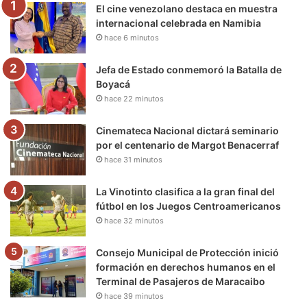
El cine venezolano destaca en muestra
o
r
e
r
a
internacional celebrada en Namibia
hace 6 minutos
k
a
m
m
Jefa de Estado conmemoró la Batalla de
Boyacá
hace 22 minutos
Cinemateca Nacional dictará seminario
por el centenario de Margot Benacerraf
hace 31 minutos
La Vinotinto clasifica a la gran final del
fútbol en los Juegos Centroamericanos
hace 32 minutos
Consejo Municipal de Protección inició
formación en derechos humanos en el
Terminal de Pasajeros de Maracaibo
hace 39 minutos