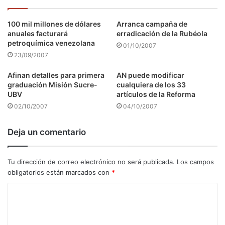
100 mil millones de dólares
Arranca campaña de
anuales facturará
erradicación de la Rubéola
petroquímica venezolana
01/10/2007
23/09/2007
Afinan detalles para primera
AN puede modificar
graduación Misión Sucre-
cualquiera de los 33
UBV
artículos de la Reforma
02/10/2007
04/10/2007
Deja un comentario
Tu dirección de correo electrónico no será publicada.
Los campos
obligatorios están marcados con
*
C
o
m