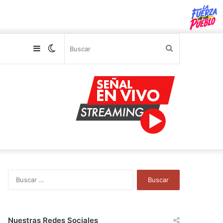
Sidebar
Switch
Buscar
skin
B
u
s
c
a
Nuestras Redes Sociales