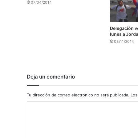
07/04/2014
Delegación v
lunes a Jord
03/11/2014
Deja un comentario
Tu dirección de correo electrónico no será publicada.
Los
C
o
m
e