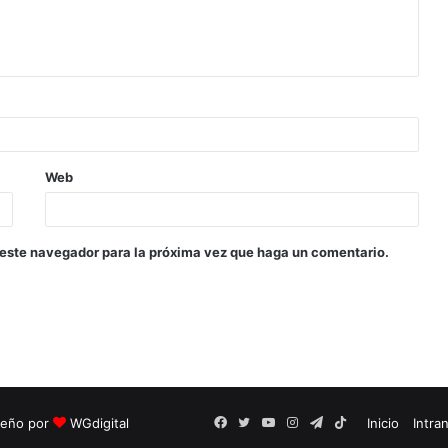
Web
 este navegador para la próxima vez que haga un comentario.
seño por
WGdigital
Facebook
Twitter
YouTube
Instagram
Telegram
TikTok
Inicio
Intra