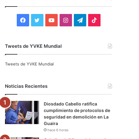
r
:
F
T
Y
I
T
T
a
w
o
n
e
i
c
i
u
s
l
k
Tweets de YVKE Mundial
e
t
T
t
e
T
Tweets de YVKE Mundial
b
t
u
a
g
o
o
e
b
g
r
k
Noticias Recientes
o
r
e
r
a
Diosdado Cabello ratifica
k
a
m
cumplimiento de protocolos de
seguridad en demolición en La
m
Guaira
hace 6 horas