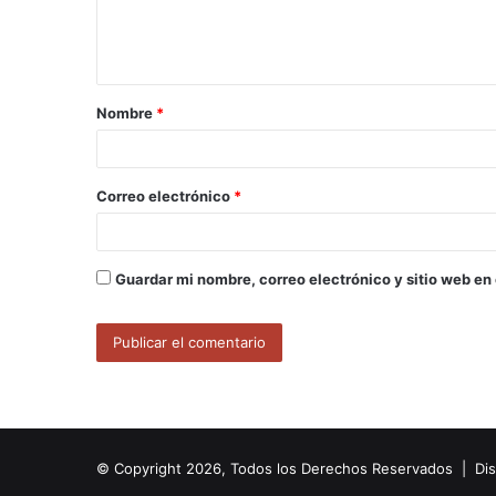
n
t
a
Nombre
*
r
i
o
Correo electrónico
*
*
Guardar mi nombre, correo electrónico y sitio web en
© Copyright 2026, Todos los Derechos Reservados | Di