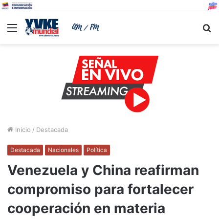
Menu
B
Inicio
/
Destacada
Destacada
Nacionales
Política
Venezuela y China reafirman
compromiso para fortalecer
cooperación en materia