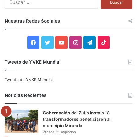
u
s
c
Nuestras Redes Sociales
a
r
:
F
T
Y
I
T
T
a
w
o
n
e
i
Tweets de YVKE Mundial
c
i
u
s
l
k
e
t
T
t
e
T
Tweets de YVKE Mundial
b
t
u
a
g
o
Noticias Recientes
o
e
b
g
r
k
Gobernación del Zulia instala 18
o
r
e
r
a
transformadores beneficiaron al
municipio Miranda
k
a
m
hace 32 segundos