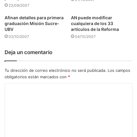
23/09/2007
Afinan detalles para primera
AN puede modificar
graduación Misión Sucre-
cualquiera de los 33
UBV
artículos de la Reforma
02/10/2007
04/10/2007
Deja un comentario
Tu dirección de correo electrónico no será publicada.
Los campos
obligatorios están marcados con
*
C
o
m
e
n
t