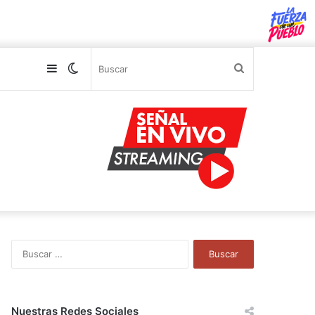
Sidebar
Switch
Buscar
skin
B
u
s
c
a
Nuestras Redes Sociales