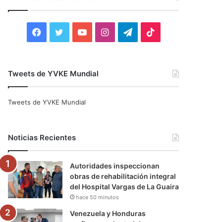
r
:
F
T
Y
I
T
T
a
w
o
n
e
i
c
i
u
s
l
k
Tweets de YVKE Mundial
e
t
T
t
e
T
Tweets de YVKE Mundial
b
t
u
a
g
o
o
e
b
g
r
k
Noticias Recientes
o
r
e
r
a
Autoridades inspeccionan
k
a
m
obras de rehabilitación integral
del Hospital Vargas de La Guaira
m
hace 50 minutos
Venezuela y Honduras