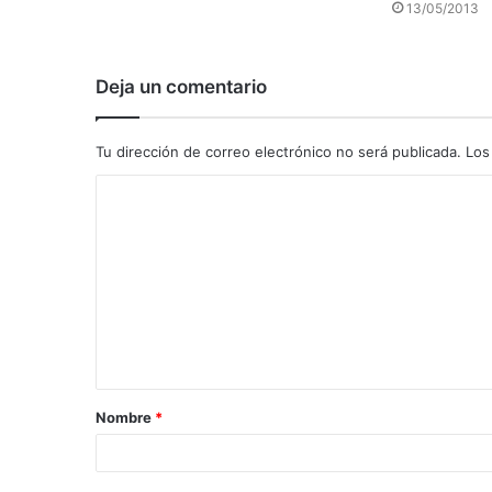
13/05/2013
Deja un comentario
Tu dirección de correo electrónico no será publicada.
Los
C
o
m
e
n
t
a
Nombre
*
r
i
o