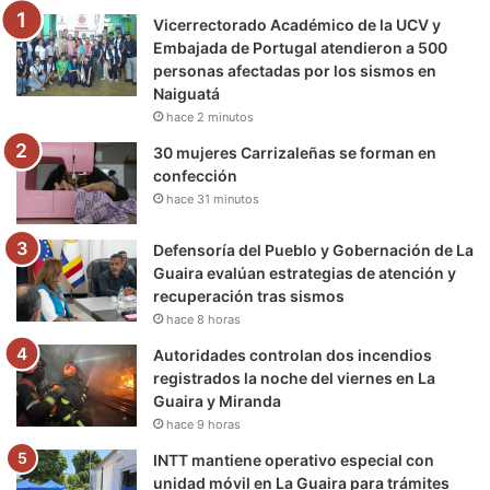
Vicerrectorado Académico de la UCV y
o
r
e
r
a
Embajada de Portugal atendieron a 500
personas afectadas por los sismos en
k
a
m
Naiguatá
hace 2 minutos
m
30 mujeres Carrizaleñas se forman en
confección
hace 31 minutos
Defensoría del Pueblo y Gobernación de La
Guaira evalúan estrategias de atención y
recuperación tras sismos
hace 8 horas
Autoridades controlan dos incendios
registrados la noche del viernes en La
Guaira y Miranda
hace 9 horas
INTT mantiene operativo especial con
unidad móvil en La Guaira para trámites