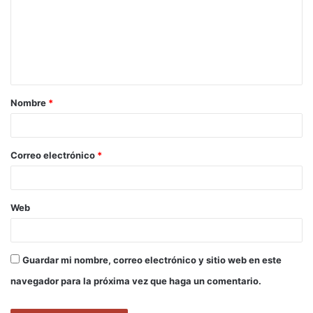
m
e
n
t
a
Nombre
*
r
i
o
Correo electrónico
*
*
Web
Guardar mi nombre, correo electrónico y sitio web en este
navegador para la próxima vez que haga un comentario.