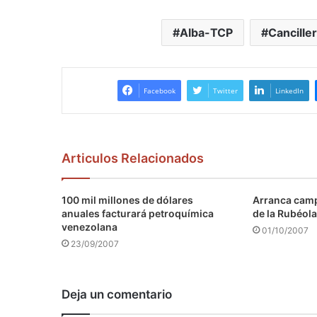
Alba-TCP
Canciller
Facebook
Twitter
LinkedIn
Articulos Relacionados
100 mil millones de dólares
Arranca camp
anuales facturará petroquímica
de la Rubéola
venezolana
01/10/2007
23/09/2007
Deja un comentario