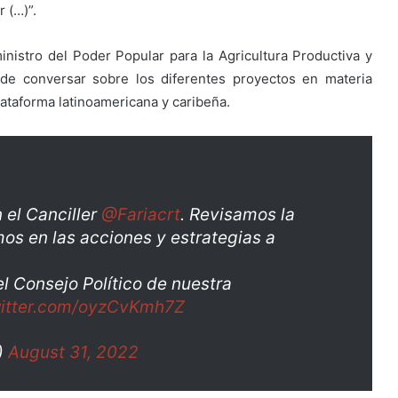
 (…)”.
ministro del Poder Popular para la Agricultura Productiva y
d de conversar sobre los diferentes proyectos en materia
lataforma latinoamericana y caribeña.
 el Canciller
@Fariacrt
. Revisamos la
os en las acciones y estrategias a
l Consejo Político de nuestra
witter.com/oyzCvKmh7Z
)
August 31, 2022