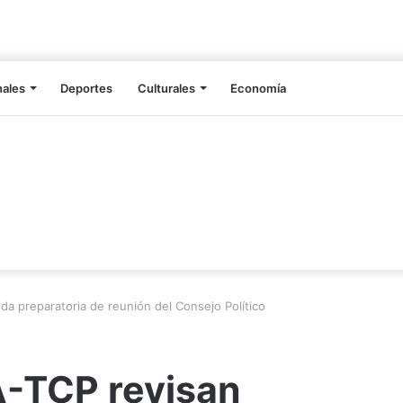
nales
Deportes
Culturales
Economía
a preparatoria de reunión del Consejo Político
-TCP revisan