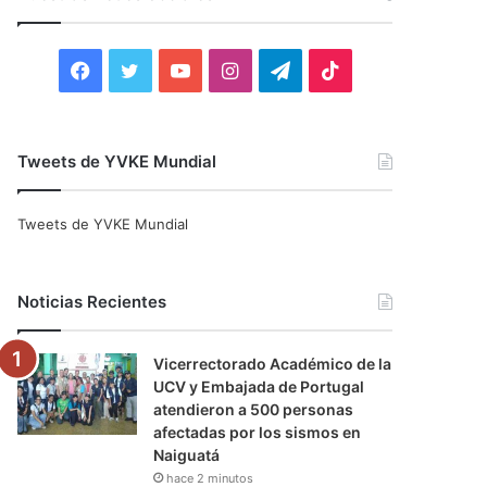
r
:
F
T
Y
I
T
T
a
w
o
n
e
i
c
i
u
s
l
k
Tweets de YVKE Mundial
e
t
T
t
e
T
Tweets de YVKE Mundial
b
t
u
a
g
o
o
e
b
g
r
k
Noticias Recientes
o
r
e
r
a
Vicerrectorado Académico de la
k
a
m
UCV y Embajada de Portugal
atendieron a 500 personas
m
afectadas por los sismos en
Naiguatá
hace 2 minutos