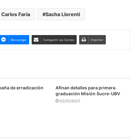
 Carlos Faría
Sacha Llorenti
Messenger
Compartir via Correo
Imprimir
aña de erradicación
Afinan detalles para primera
graduación Misión Sucre-UBV
02/10/2007