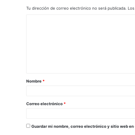
Tu dirección de correo electrónico no será publicada.
Los
C
o
m
e
n
t
a
Nombre
*
r
i
o
Correo electrónico
*
*
Guardar mi nombre, correo electrónico y sitio web en