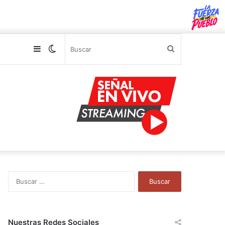
Sidebar
Switch
Buscar
skin
B
u
s
c
a
Nuestras Redes Sociales