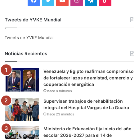
a
w
o
n
e
i
Tweets de YVKE Mundial
c
i
u
s
l
k
e
t
T
t
e
T
Tweets de YVKE Mundial
b
t
u
a
g
o
Noticias Recientes
o
e
b
g
r
k
Venezuela y Egipto reafirman compromiso
o
r
e
r
a
de fortalecer lazos de amistad, comercio y
cooperación energética
k
a
m
hace 8 minutos
m
Supervisan trabajos de rehabilitación
integral del Hospital Vargas de La Guaira
hace 23 minutos
Ministerio de Educación fija inicio del año
escolar 2026-2027 para el 14 de