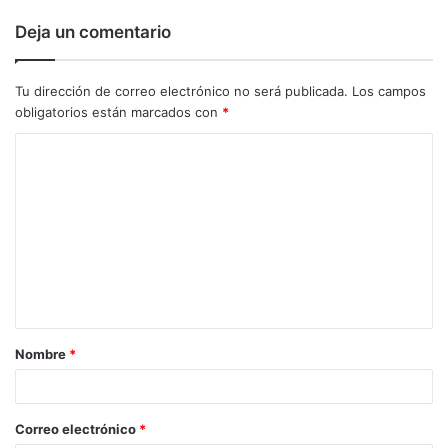
Deja un comentario
Tu dirección de correo electrónico no será publicada.
Los campos
obligatorios están marcados con
*
C
o
m
e
n
t
a
Nombre
*
r
i
o
Correo electrónico
*
*