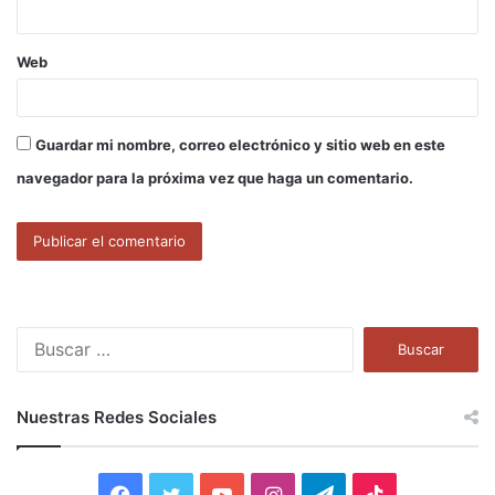
Web
Guardar mi nombre, correo electrónico y sitio web en este
navegador para la próxima vez que haga un comentario.
B
u
s
c
Nuestras Redes Sociales
a
r
:
F
T
Y
I
T
T