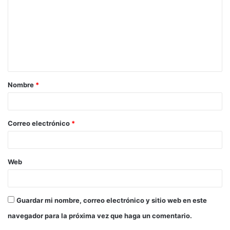
m
e
n
t
a
Nombre
*
r
i
o
Correo electrónico
*
*
Web
Guardar mi nombre, correo electrónico y sitio web en este
navegador para la próxima vez que haga un comentario.