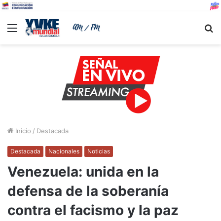
Menu
B
Inicio
/
Destacada
Destacada
Nacionales
Noticias
Venezuela: unida en la
defensa de la soberanía
contra el facismo y la paz