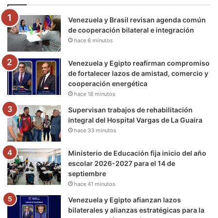
o
e
b
g
r
k
Venezuela y Brasil revisan agenda común
o
r
e
r
a
de cooperación bilateral e integración
hace 8 minutos
k
a
m
m
Venezuela y Egipto reafirman compromiso
de fortalecer lazos de amistad, comercio y
cooperación energética
hace 18 minutos
Supervisan trabajos de rehabilitación
integral del Hospital Vargas de La Guaira
hace 33 minutos
Ministerio de Educación fija inicio del año
escolar 2026-2027 para el 14 de
septiembre
hace 41 minutos
Venezuela y Egipto afianzan lazos
bilaterales y alianzas estratégicas para la