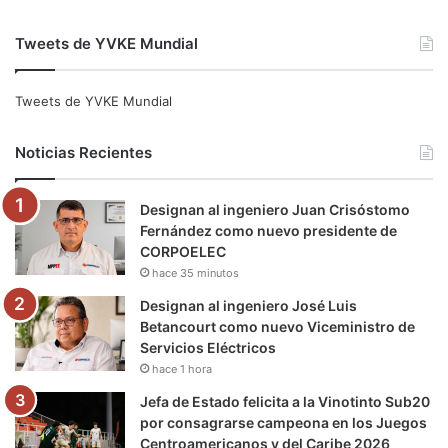
a
w
o
n
e
i
Tweets de YVKE Mundial
c
i
u
s
l
k
e
t
T
t
e
T
Tweets de YVKE Mundial
b
t
u
a
g
o
Noticias Recientes
o
e
b
g
r
k
Designan al ingeniero Juan Crisóstomo
o
r
e
r
a
Fernández como nuevo presidente de
CORPOELEC
k
a
m
hace 35 minutos
m
Designan al ingeniero José Luis
Betancourt como nuevo Viceministro de
Servicios Eléctricos
hace 1 hora
Jefa de Estado felicita a la Vinotinto Sub20
por consagrarse campeona en los Juegos
Centroamericanos y del Caribe 2026