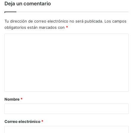
Deja un comentario
Tu dirección de correo electrónico no será publicada.
Los campos
obligatorios están marcados con
*
C
o
m
e
n
t
a
Nombre
*
r
i
o
Correo electrónico
*
*