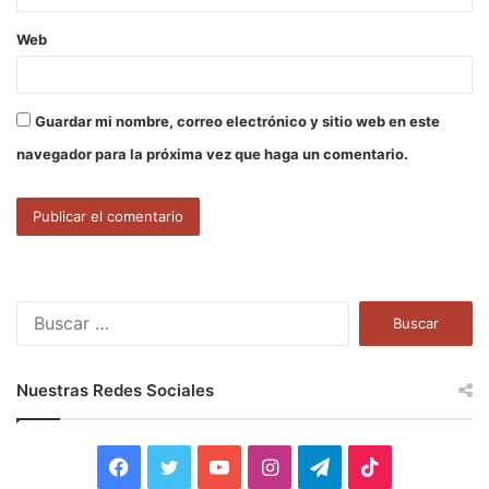
Web
Guardar mi nombre, correo electrónico y sitio web en este
navegador para la próxima vez que haga un comentario.
B
u
s
c
Nuestras Redes Sociales
a
r
:
F
T
Y
I
T
T