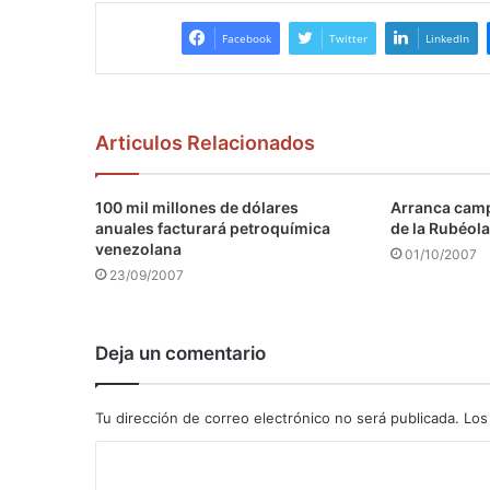
Facebook
Twitter
LinkedIn
Articulos Relacionados
100 mil millones de dólares
Arranca camp
anuales facturará petroquímica
de la Rubéola
venezolana
01/10/2007
23/09/2007
Deja un comentario
Tu dirección de correo electrónico no será publicada.
Los
C
o