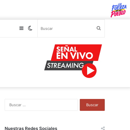
Sidebar
Switch
Buscar
skin
B
u
s
c
a
Nuestras Redes Sociales