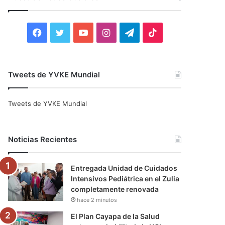
r
:
F
T
Y
I
T
T
a
w
o
n
e
i
c
i
u
s
l
k
Tweets de YVKE Mundial
e
t
T
t
e
T
Tweets de YVKE Mundial
b
t
u
a
g
o
o
e
b
g
r
k
Noticias Recientes
o
r
e
r
a
Entregada Unidad de Cuidados
k
a
m
Intensivos Pediátrica en el Zulia
completamente renovada
m
hace 2 minutos
El Plan Cayapa de la Salud