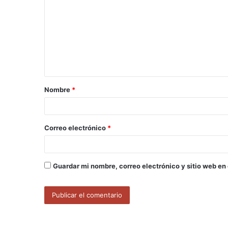
m
e
n
t
a
Nombre
*
r
i
o
Correo electrónico
*
*
Guardar mi nombre, correo electrónico y sitio web en