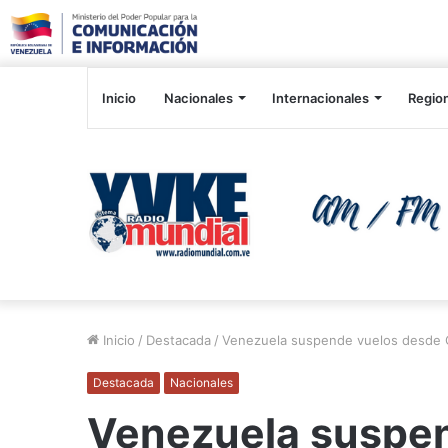
Inicio
Nacionales
Internacionales
Regio
Inicio
/
Destacada
/
Venezuela suspende vuelos desde Col
Destacada
Nacionales
Venezuela suspe