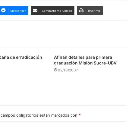
Messenger
Compartir via Correo
Imprimir
aña de erradicación
Afinan detalles para primera
graduación Misión Sucre-UBV
02/10/2007
 campos obligatorios están marcados con
*