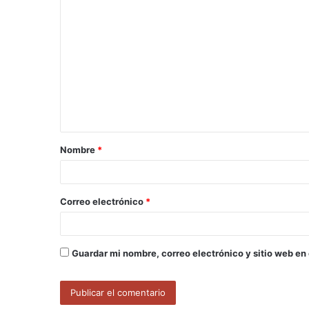
C
o
m
e
n
t
a
Nombre
*
r
i
o
Correo electrónico
*
*
Guardar mi nombre, correo electrónico y sitio web en