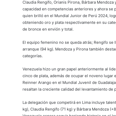
Claudia Rengifo, Orianis Pirona, Bárbara Mendoza 
capacidad en competencias anteriores y ahora se 
quien brilló en el Mundial Junior de Perú 2024, log
obteniendo oro y plata respectivamente en su cate
de bronce en envión y total.
El equipo femenino no se queda atrás; Rengifo se ll
arranque (94 kg). Mendoza y Pirona también destac
categorías.
Venezuela hizo un gran papel anteriormente al lid
cinco de plata, además de ocupar el noveno lugar en
Reinner Arango en el Mundial Juvenil de Guadalaja
resaltan la creciente calidad del levantamiento de
La delegación que competirá en Lima incluye talen
kg), Claudia Rengifo (71 kg) y Bárbara Mendoza (+87
Venezuela espera seguir haciendo historia en el l