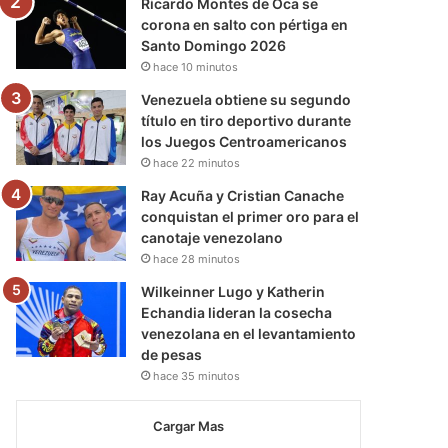
Ricardo Montes de Oca se
corona en salto con pértiga en
Santo Domingo 2026
hace 10 minutos
Venezuela obtiene su segundo
título en tiro deportivo durante
los Juegos Centroamericanos
hace 22 minutos
Ray Acuña y Cristian Canache
conquistan el primer oro para el
canotaje venezolano
hace 28 minutos
Wilkeinner Lugo y Katherin
Echandia lideran la cosecha
venezolana en el levantamiento
de pesas
hace 35 minutos
Cargar Mas