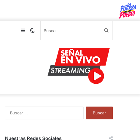
Sidebar
Switch
Buscar
skin
B
u
s
c
a
Nuestras Redes Sociales