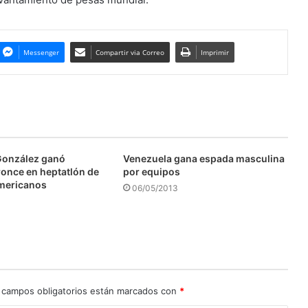
Messenger
Compartir via Correo
Imprimir
González ganó
Venezuela gana espada masculina
ronce en heptatlón de
por equipos
mericanos
06/05/2013
 campos obligatorios están marcados con
*