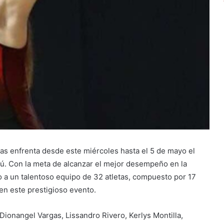
s enfrenta desde este miércoles hasta el 5 de mayo el
. Con la meta de alcanzar el mejor desempeño en la
o a un talentoso equipo de 32 atletas, compuesto por 17
en este prestigioso evento.
ionangel Vargas, Lissandro Rivero, Kerlys Montilla,