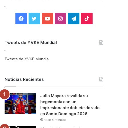
r
:
F
T
Y
I
T
T
a
w
o
n
e
i
c
i
u
s
l
k
Tweets de YVKE Mundial
e
t
T
t
e
T
Tweets de YVKE Mundial
b
t
u
a
g
o
o
e
b
g
r
k
Noticias Recientes
o
r
e
r
a
Julio Mayora revalida su
k
a
m
hegemonía con un
impresionante doblete dorado
m
en Santo Domingo 2026
hace 4 minutos