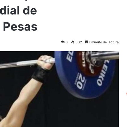
ial de
 Pesas
0
302
1 minuto de lectura