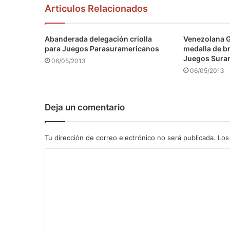
Articulos Relacionados
Abanderada delegación criolla
Venezolana 
para Juegos Parasuramericanos
medalla de b
Juegos Sura
06/05/2013
06/05/2013
Deja un comentario
Tu dirección de correo electrónico no será publicada.
Los
C
o
m
e
n