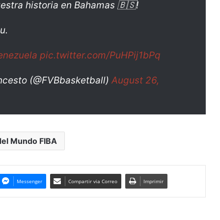
nuestra historia en Bahamas 🇧🇸!
u.
enezuela
pic.twitter.com/PuHPij1bPq
ncesto (@FVBbasketball)
August 26,
del Mundo FIBA
Messenger
Compartir via Correo
Imprimir