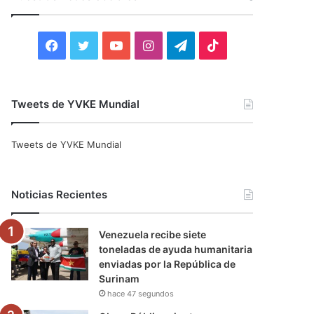
r
:
F
T
Y
I
T
T
a
w
o
n
e
i
c
i
u
s
l
k
Tweets de YVKE Mundial
e
t
T
t
e
T
Tweets de YVKE Mundial
b
t
u
a
g
o
o
e
b
g
r
k
Noticias Recientes
o
r
e
r
a
Venezuela recibe siete
k
a
m
toneladas de ayuda humanitaria
enviadas por la República de
m
Surinam
hace 47 segundos