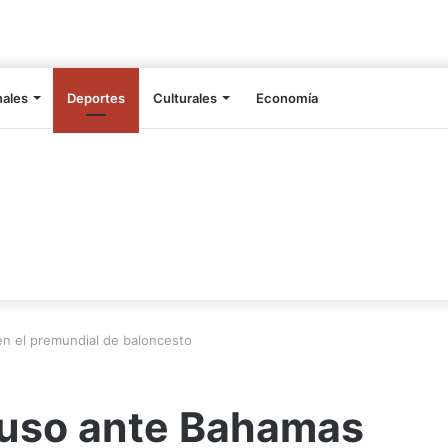
nales
Deportes
Culturales
Economía
n el premundial de baloncesto
puso ante Bahamas