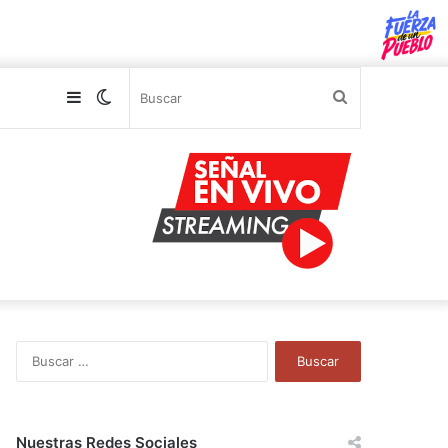
Sidebar
Switch
Buscar
skin
B
u
s
c
a
Nuestras Redes Sociales