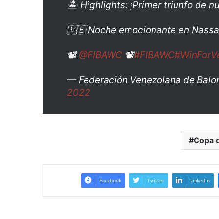
🏝️ Highlights: ¡Primer triunfo de 
🇻🇪 Noche emocionante en Nassa
📽️
@FIBAWC
📽️
#FIBAWC
#WinForV
— Federación Venezolana de Balo
2022
Copa 
Facebook
Twitter
LinkedIn