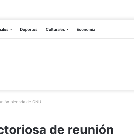
nales
Deportes
Culturales
Economía
eunión plenaria de ONU
ctoriosa de reunión