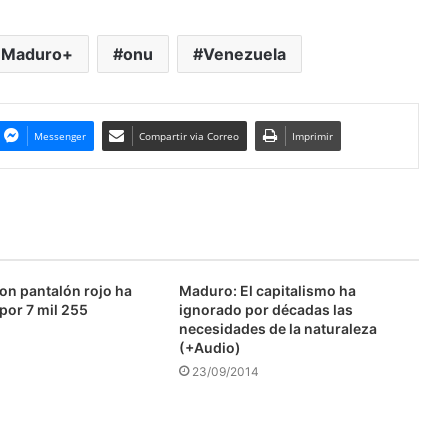
nMaduro+
onu
Venezuela
Messenger
Compartir via Correo
Imprimir
on pantalón rojo ha
Maduro: El capitalismo ha
 por 7 mil 255
ignorado por décadas las
necesidades de la naturaleza
(+Audio)
23/09/2014