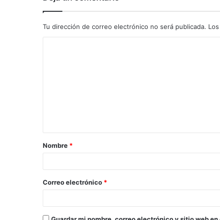
Tu dirección de correo electrónico no será publicada.
Los
C
o
m
e
n
t
a
Nombre
*
r
i
o
Correo electrónico
*
*
Guardar mi nombre, correo electrónico y sitio web en