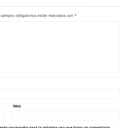
 campos obligatorios están marcados con
*
Web
 este navegador para la próxima vez que haga un comentario.