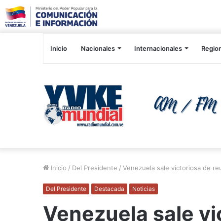
Inicio
Nacionales
Internacionales
Regio
Inicio
/
Del Presidente
/
Venezuela sale victoriosa de r
Del Presidente
Destacada
Noticias
Venezuela sale vi