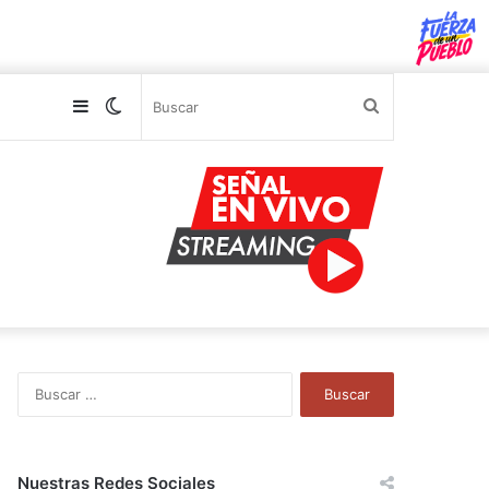
Sidebar
Switch
Buscar
skin
B
u
s
c
a
Nuestras Redes Sociales