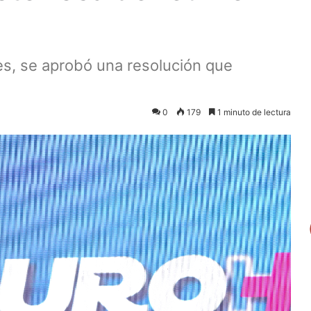
es, se aprobó una resolución que
0
179
1 minuto de lectura