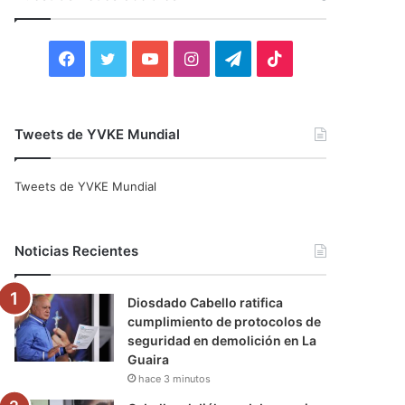
r
:
F
T
Y
I
T
T
a
w
o
n
e
i
c
i
u
s
l
k
Tweets de YVKE Mundial
e
t
T
t
e
T
Tweets de YVKE Mundial
b
t
u
a
g
o
o
e
b
g
r
k
Noticias Recientes
o
r
e
r
a
Diosdado Cabello ratifica
k
a
m
cumplimiento de protocolos de
seguridad en demolición en La
m
Guaira
hace 3 minutos