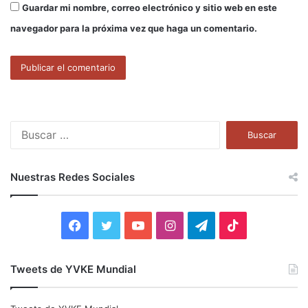
Guardar mi nombre, correo electrónico y sitio web en este
navegador para la próxima vez que haga un comentario.
B
u
s
c
Nuestras Redes Sociales
a
r
:
F
T
Y
I
T
T
a
w
o
n
e
i
Tweets de YVKE Mundial
c
i
u
s
l
k
e
t
T
t
e
T