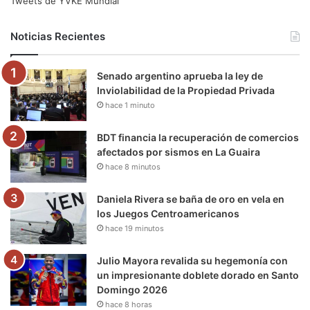
Tweets de YVKE Mundial
b
t
u
a
g
o
Noticias Recientes
o
e
b
g
r
k
Senado argentino aprueba la ley de
o
r
e
r
a
Inviolabilidad de la Propiedad Privada
hace 1 minuto
k
a
m
m
BDT financia la recuperación de comercios
afectados por sismos en La Guaira
hace 8 minutos
Daniela Rivera se baña de oro en vela en
los Juegos Centroamericanos
hace 19 minutos
Julio Mayora revalida su hegemonía con
un impresionante doblete dorado en Santo
Domingo 2026
hace 8 horas