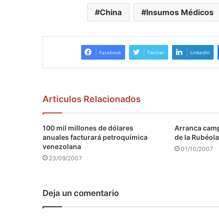
China
Insumos Médicos
Facebook
Twitter
LinkedIn
Articulos Relacionados
100 mil millones de dólares
Arranca camp
anuales facturará petroquímica
de la Rubéola
venezolana
01/10/2007
23/09/2007
Deja un comentario