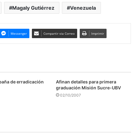
Magaly Gutiérrez
Venezuela
Messenger
Compartir via Correo
Imprimir
aña de erradicación
Afinan detalles para primera
graduación Misión Sucre-UBV
02/10/2007