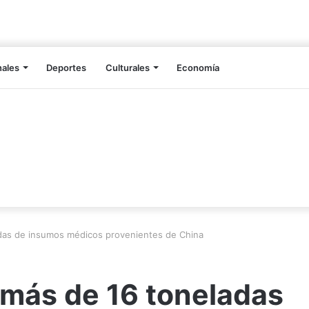
nales
Deportes
Culturales
Economía
das de insumos médicos provenientes de China
 más de 16 toneladas