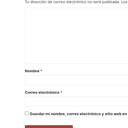
Tu dirección de correo electrónico no será publicada.
Los
C
o
m
e
n
t
a
Nombre
*
r
i
o
Correo electrónico
*
*
Guardar mi nombre, correo electrónico y sitio web en