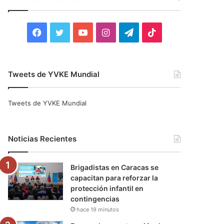
r
:
F
T
Y
I
T
T
a
w
o
n
e
i
c
i
u
s
l
k
Tweets de YVKE Mundial
e
t
T
t
e
T
Tweets de YVKE Mundial
b
t
u
a
g
o
o
e
b
g
r
k
Noticias Recientes
o
r
e
r
a
Brigadistas en Caracas se
k
a
m
capacitan para reforzar la
protección infantil en
m
contingencias
hace 19 minutos