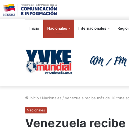
Inicio
Nacionales
Internacionales
Regio
Inicio
/
Nacionales
/
Venezuela recibe más de 16 tonela
Nacionales
Venezuela recibe