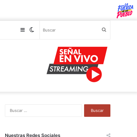
Sidebar
Switch
Buscar
skin
B
u
s
c
a
Nuestras Redes Sociales